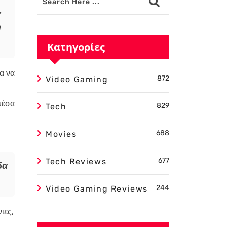
,
η
Κατηγορίες
α να
872
Video Gaming
μέσα
829
Tech
688
Movies
677
Tech Reviews
δα
244
Video Gaming Reviews
ιες,