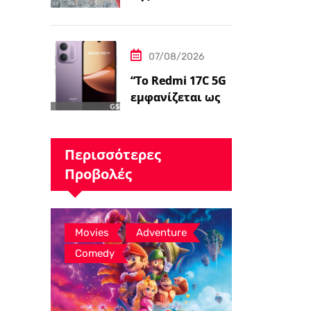
λέει ότι ο James
Gunn είναι
«επικεντρωμένο
07/08/2026
ς»…
“Το Redmi 17C 5G
εμφανίζεται ως
επανέκδοση
άλλης συσκευής –
ειδήσεις
Περισσότερες
GSMArena.com”
Προβολές
,
,
Movies
Adventure
Comedy