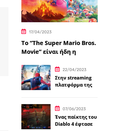
17/04/2023
Το “The Super Mario Bros.
Movie” είναι ήδη η
δημοφιλέστερη
μεταφορά
22/04/2023
βιντεοπαιχνιδιού στον
Στην streaming
πλατφόρμα της
κινηματογράφο
Disney+ από
σήμερα πέντε
ταινίες Spider-
07/06/2023
Man
Ένας παίκτης του
Diablo 4 έφτασε