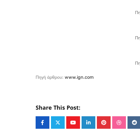
Πη
Πη
Πη
Πηγή άρθρου:
www.ign.com
Share This Post:
Youtube
LinkedIn
Pinterest
Stumble
Re