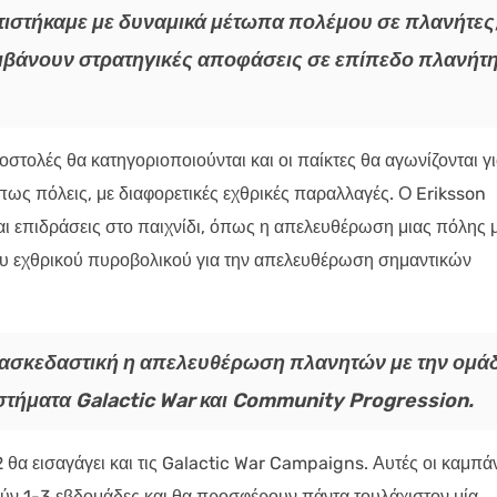
τιστήκαμε με δυναμικά μέτωπα πολέμου σε πλανήτες
αμβάνουν στρατηγικές αποφάσεις σε επίπεδο πλανήτ
οστολές θα κατηγοριοποιούνται και οι παίκτες θα αγωνίζονται γι
πως πόλεις, με διαφορετικές εχθρικές παραλλαγές. Ο Eriksson
αι επιδράσεις στο παιχνίδι, όπως η απελευθέρωση μιας πόλης 
ου εχθρικού πυροβολικού για την απελευθέρωση σημαντικών
 διασκεδαστική η απελευθέρωση πλανητών με την ομά
στήματα Galactic War και Community Progression.
2 θα εισαγάγει και τις Galactic War Campaigns. Αυτές οι καμπάν
ούν 1-3 εβδομάδες και θα προσφέρουν πάντα τουλάχιστον μία