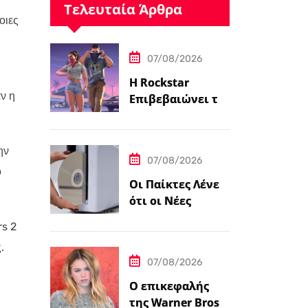
Τελευταία Άρθρα
οιες
07/08/2026
Η Rockstar
ν η
Επιβεβαιώνει το
Grand Theft Auto
6: Μια
Εκτεταμένη
ην
07/08/2026
Ματιά Κάνει
ο
Πρεμιέρα στο
Οι Παίκτες Λένε
Netflix Αυτόν τον
ότι οι Νέες
Μήνα
Κονσόλες
rs 2
PlayStation 5
.
Έρχονται με
07/08/2026
Αυτοκόλλητο…
Ο επικεφαλής
της Warner Bros.