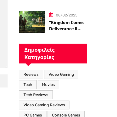
ήδη στο 100 level
08/02/2025
“Kingdom Come:
Deliverance II – Η
Επιστροφή στον
Μεσαιωνικό
Κόσμο με Νέα
Δημοφιλείς
Βελτιωμένα
Κατηγορίες
Χαρακτηριστικά”
Reviews
Video Gaming
Tech
Movies
Tech Reviews
Video Gaming Reviews
PC Games
Console Games