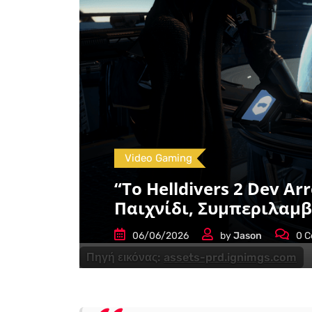
Video Gaming
“Το Helldivers 2 Dev 
Παιχνίδι, Συμπεριλαμ
06/06/2026
by
Jason
0
C
Πηγή εικόνας:
assets-prd.ignimgs.com