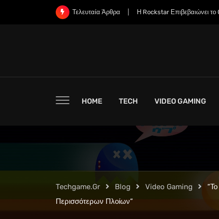
Skip
Η Rockstar Επιβεβαιώνει το Grand Theft Auto 6:
Τελευταία Άρθρα
to
content
HOME
TECH
VIDEO GAMING
Techgame.gr
Blog
Video Gaming
“Το
Περισσότερων Πλοίων”