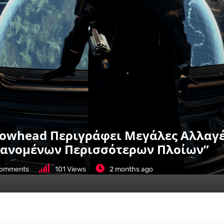
Arrowhead Περιγράφει Μεγάλες Αλλαγ
βανομένων Περισσότερων Πλοίων”
omments
101
Views
2 months ago