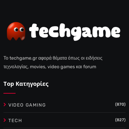
y
A
d
v
a
n
c
e
d
i
F
r
a
Το techgame.gr αφορά θέματα όπως οι ειδήσεις
m
e
τεχνολογίας, movies, video games και forum
Top Κατηγορίες
(870)
VIDEO GAMING
(827)
TECH