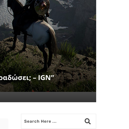
ραδώσει; – IGN”