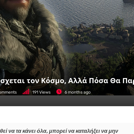
όσχεται τον Κόσμο, Αλλά Πόσα Θα Πα
omments
191
Views
6 months ago
ί να τα κάνει όλα, μπορεί να καταλήξει να μην