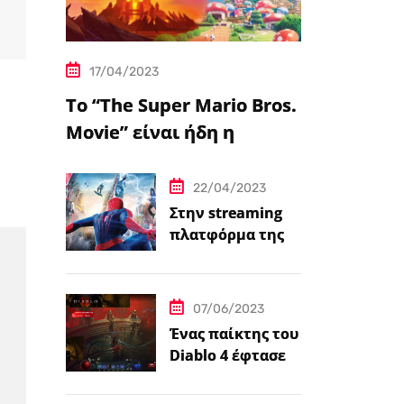
17/04/2023
Το “The Super Mario Bros.
Movie” είναι ήδη η
δημοφιλέστερη
μεταφορά
22/04/2023
βιντεοπαιχνιδιού στον
Στην streaming
πλατφόρμα της
κινηματογράφο
Disney+ από
σήμερα πέντε
ταινίες Spider-
07/06/2023
Man
Ένας παίκτης του
Diablo 4 έφτασε
ήδη στο 100 level