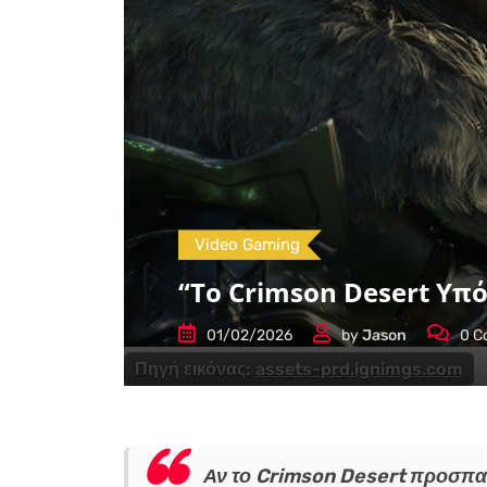
Video Gaming
“Το Crimson Desert Υπ
01/02/2026
by
Jason
0
C
Πηγή εικόνας:
assets-prd.ignimgs.com
Αν το Crimson Desert προσπαθε