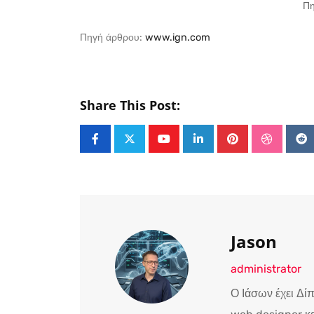
Πη
Πηγή άρθρου:
www.ign.com
Share This Post:
Youtube
LinkedIn
Pinterest
Stumble
Re
Jason
administrator
Ο Ιάσων έχει Δί