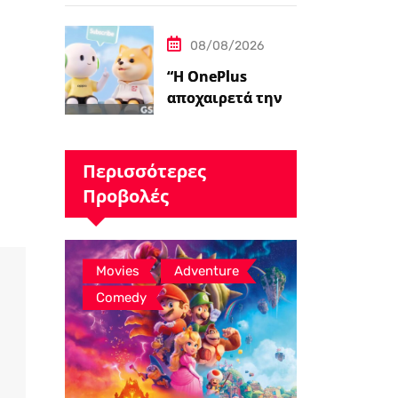
08/08/2026
“Η OnePlus
αποχαιρετά την
Ευρώπη
προσφέροντάς
σας έναν δωρεάν
Περισσότερες
ασύρματο
Προβολές
φορτιστή 50W –
Ειδήσεις
GSMArena.com”
,
,
Movies
Adventure
Comedy