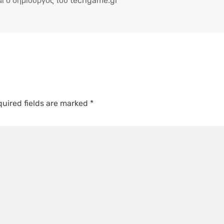
ι ο δημιουργός του techgame.gr
uired fields are marked
*