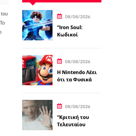
 του
08/08/2026
 Το
“Iron Soul:
ο
Κωδικοί
Υπόγειου
Λαβύρινθου για
τον Αύγουστο
08/08/2026
2026”
Η Nintendo Λέει
ότι τα Φυσικά
Παιχνίδια
Εξακολουθούν να
Αποτελούν το
08/08/2026
38,5%…
“Κριτική του
Τελευταίου
Σπιτιού”