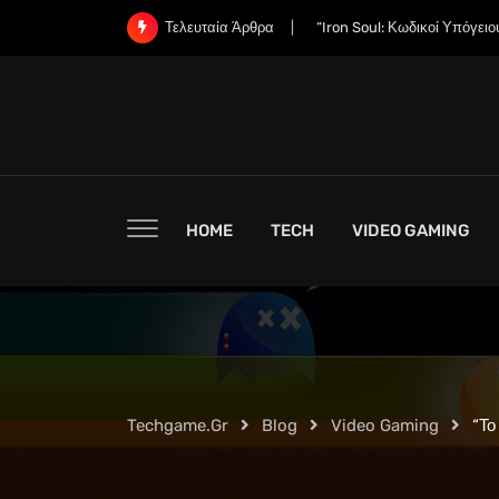
Skip
“Iron Soul: Κωδικοί Υπόγει
Τελευταία Άρθρα
to
content
HOME
TECH
VIDEO GAMING
Techgame.gr
Blog
Video Gaming
“Το