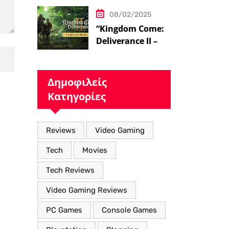
08/02/2025
“Kingdom Come:
Deliverance II – Η
Επιστροφή στον
Μεσαιωνικό
Κόσμο με Νέα
Δημοφιλείς
Βελτιωμένα
Κατηγορίες
Χαρακτηριστικά”
Reviews
Video Gaming
Tech
Movies
Tech Reviews
Video Gaming Reviews
PC Games
Console Games