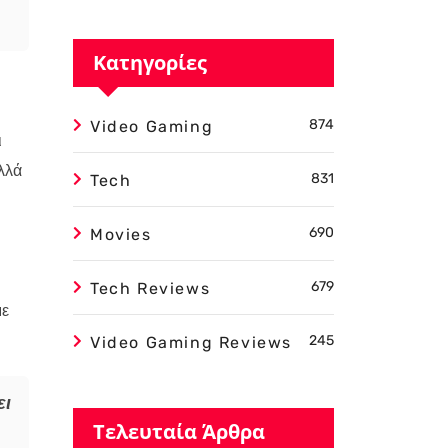
Κατηγορίες
874
Video Gaming
ι
λλά
831
Tech
690
Movies
679
Tech Reviews
με
245
Video Gaming Reviews
ει
Τελευταία Άρθρα