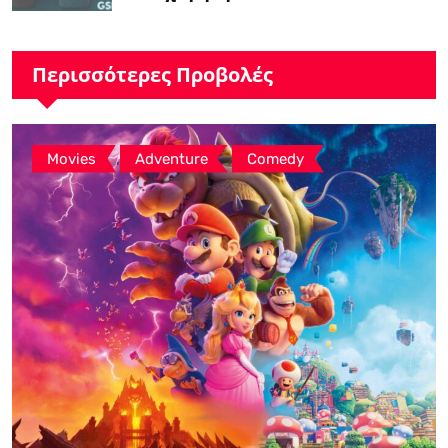
λιανοπωλητή, το…
Περισσότερες Προβολές
,
,
Movies
Adventure
Comedy