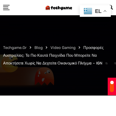
Skip
EL
to
content
Techgame.gr
Blog
Video Gaming
Προσφορές
Αυστραλίας: Τα Πιο Καυτά Παιχνίδια Που Μπορείτε Να
Αποκτήσετε Χωρίς Να Δεχτείτε Οικονομικό Πλήγμα – IGN