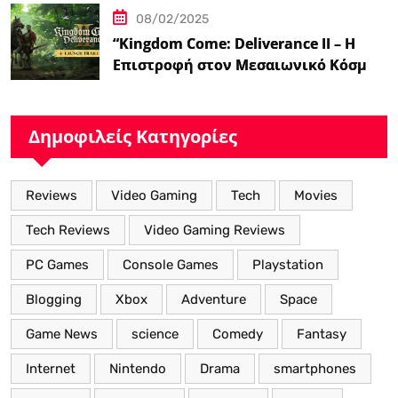
08/02/2025
“Kingdom Come: Deliverance II – Η
Επιστροφή στον Μεσαιωνικό Κόσμο
με Νέα Βελτιωμένα Χαρακτηριστικά”
Δημοφιλείς Κατηγορίες
Reviews
Video Gaming
Tech
Movies
Tech Reviews
Video Gaming Reviews
PC Games
Console Games
Playstation
Blogging
Xbox
Adventure
Space
Game News
science
Comedy
Fantasy
Internet
Nintendo
Drama
smartphones