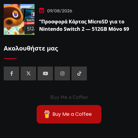
09/08/2026
“Προσφορά Κάρτας MicroSD για το
Nintendo Switch 2 — 512GB Μόνο $98
στο Walmart”
Ακολουθήστε μας
Buy Me a Coffee
Buy Me a Coffee