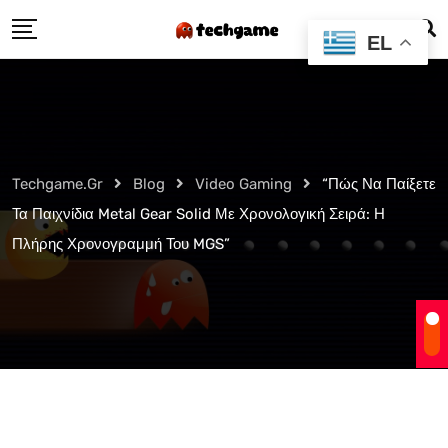
Skip
EL
to
content
Techgame.gr
Blog
Video Gaming
“Πώς Να Παίξετε
Τα Παιχνίδια Metal Gear Solid Με Χρονολογική Σειρά: Η
Πλήρης Χρονογραμμή Του MGS”