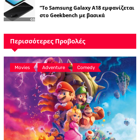
“Το Samsung Galaxy A18 εμφανίζεται
στο Geekbench με βασικά
χαρακτηριστικά – Ειδήσεις
GSMArena.com”
Περισσότερες Προβολές
,
,
Movies
Adventure
Comedy