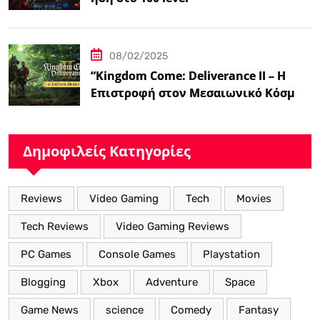
08/02/2025
“Kingdom Come: Deliverance II – Η
Επιστροφή στον Μεσαιωνικό Κόσμο
με Νέα Βελτιωμένα Χαρακτηριστικά”
Δημοφιλείς Κατηγορίες
Reviews
Video Gaming
Tech
Movies
Tech Reviews
Video Gaming Reviews
PC Games
Console Games
Playstation
Blogging
Xbox
Adventure
Space
Game News
science
Comedy
Fantasy