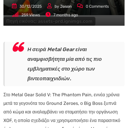
30/12/2025
by
Jason
0
Comments
259
Views
7 months ago
Πηγή εικόνας:
assets-prd.ignimgs.com
Η σειρά Metal Gear είναι
αναμφισβήτητα μία από τις πιο
εμβληματικές στο χώρο των
βιντεοπαιχνιδιών.
Στο Metal Gear Solid V: The Phantom Pain, εννέα χρόνια
μετά τα γεγονότα του Ground Zeroes, ο Big Boss ξυπνά
από κώμα και αναλαμβάνει να σταματήσει την οργάνωση
XOF, η οποία σχεδιάζει να χρησιμοποιήσει ένα παρασιτικό