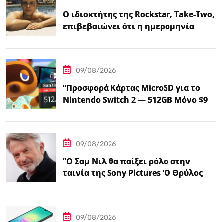
Ο ιδιοκτήτης της Rockstar, Take-Two,
επιβεβαιώνει ότι η ημερομηνία
κυκλοφορίας του GTA…
09/08/2026
“Προσφορά Κάρτας MicroSD για το
Nintendo Switch 2 — 512GB Μόνο $98
στο Walmart”
09/08/2026
“Ο Σαμ Νιλ θα παίξει ρόλο στην
ταινία της Sony Pictures ‘Ο Θρύλος
της Ζέλντα'”
09/08/2026