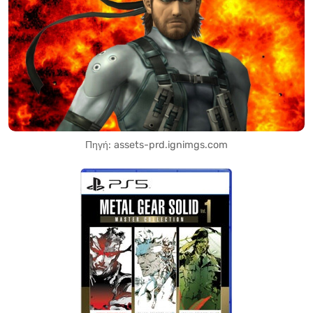
Πηγή: assets-prd.ignimgs.com