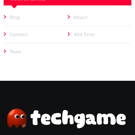
Blog
About
Contact
404 Error
Team