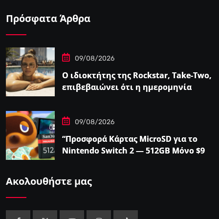
Πρόσφατα Άρθρα
09/08/2026
Ο ιδιοκτήτης της Rockstar, Take-Two,
επιβεβαιώνει ότι η ημερομηνία
κυκλοφορίας του GTA…
09/08/2026
“Προσφορά Κάρτας MicroSD για το
Nintendo Switch 2 — 512GB Μόνο $98
στο Walmart”
Ακολουθήστε μας