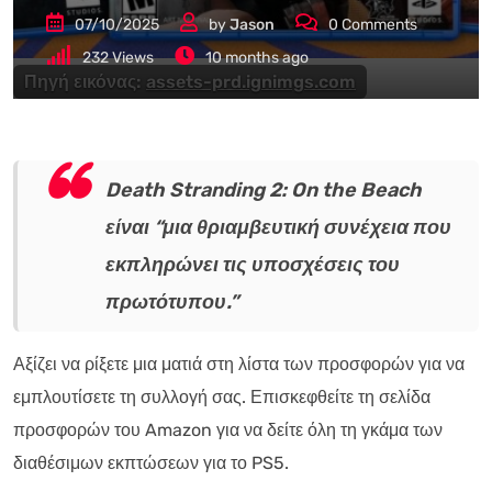
07/10/2025
by
Jason
0
Comments
232
Views
10 months ago
Πηγή εικόνας:
assets-prd.ignimgs.com
Death Stranding 2: On the Beach
είναι “μια θριαμβευτική συνέχεια που
εκπληρώνει τις υποσχέσεις του
πρωτότυπου.”
Αξίζει να ρίξετε μια ματιά στη λίστα των προσφορών για να
εμπλουτίσετε τη συλλογή σας. Επισκεφθείτε τη σελίδα
προσφορών του Amazon για να δείτε όλη τη γκάμα των
διαθέσιμων εκπτώσεων για το PS5.