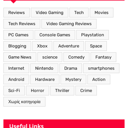
Reviews
Video Gaming
Tech
Movies
Tech Reviews
Video Gaming Reviews
PC Games
Console Games
Playstation
Blogging
Xbox
Adventure
Space
Game News
science
Comedy
Fantasy
Internet
Nintendo
Drama
smartphones
Android
Hardware
Mystery
Action
Sci-Fi
Horror
Thriller
Crime
Χωρίς κατηγορία
Useful Links