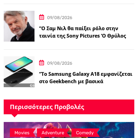
09/08/2026
“Ο Σαμ Νιλ θα παίξει ρόλο στην
ταινία της Sony Pictures ‘Ο Θρύλος
της Ζέλντα'”
09/08/2026
“Το Samsung Galaxy A18 εμφανίζεται
στο Geekbench με βασικά
χαρακτηριστικά – Ειδήσεις
GSMArena.com”
Περισσότερες Προβολές
,
,
Movies
Adventure
Comedy