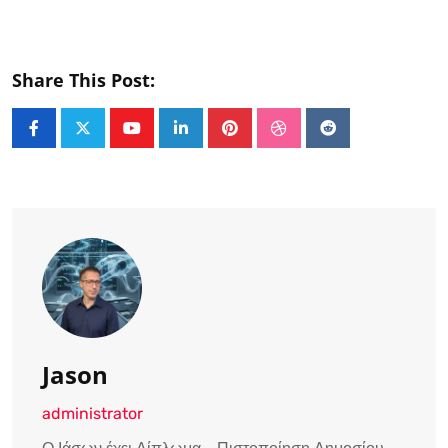
Share This Post:
Youtube
LinkedIn
Pinterest
StumbleUpon
Reddit
Jason
administrator