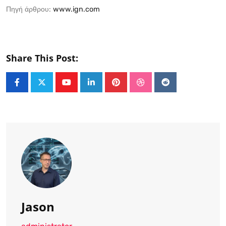
Πηγή άρθρου:
www.ign.com
Share This Post:
Youtube
LinkedIn
Pinterest
StumbleUpon
Reddit
Jason