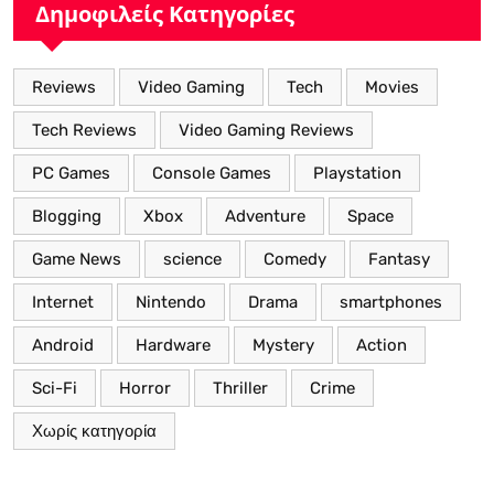
Δημοφιλείς Κατηγορίες
Reviews
Video Gaming
Tech
Movies
Tech Reviews
Video Gaming Reviews
PC Games
Console Games
Playstation
Blogging
Xbox
Adventure
Space
Game News
science
Comedy
Fantasy
Internet
Nintendo
Drama
smartphones
Android
Hardware
Mystery
Action
Sci-Fi
Horror
Thriller
Crime
Χωρίς κατηγορία