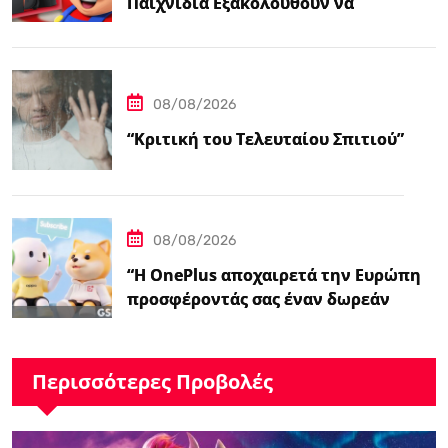
Παιχνίδια Εξακολουθούν να
Αποτελούν το 38,5%…
08/08/2026
“Κριτική του Τελευταίου Σπιτιού”
08/08/2026
“Η OnePlus αποχαιρετά την Ευρώπη
προσφέροντάς σας έναν δωρεάν
ασύρματο φορτιστή 50W – Ειδήσεις
GSMArena.com”
Περισσότερες Προβολές