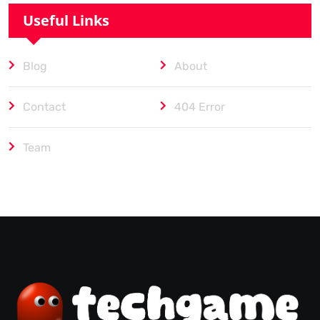
Useful Links
Blog
About
Contact
404 Error
Team