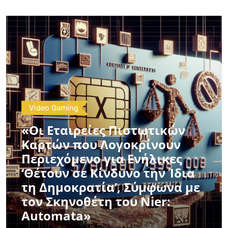
Video Gaming
«Οι Εταιρείες Πιστωτικών
Καρτών που Λογοκρίνουν
Περιεχόμενο για Ενήλικες
‘Θέτουν σε Κίνδυνο την Ίδια
τη Δημοκρατία’, Σύμφωνα με
τον Σκηνοθέτη του Nier:
Automata»