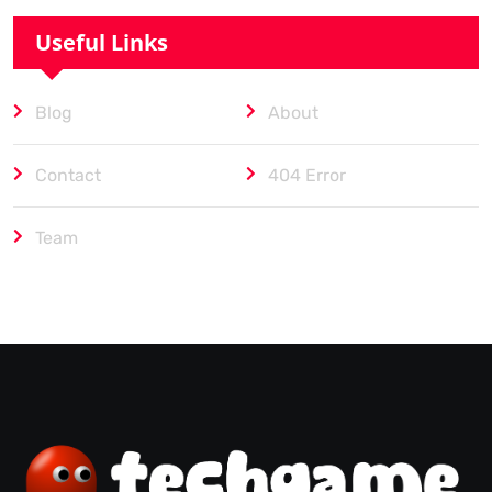
Useful Links
Blog
About
Contact
404 Error
Team