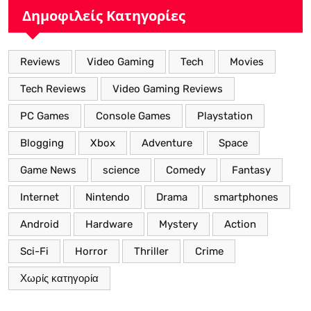
Δημοφιλείς Κατηγορίες
Reviews
Video Gaming
Tech
Movies
Tech Reviews
Video Gaming Reviews
PC Games
Console Games
Playstation
Blogging
Xbox
Adventure
Space
Game News
science
Comedy
Fantasy
Internet
Nintendo
Drama
smartphones
Android
Hardware
Mystery
Action
Sci-Fi
Horror
Thriller
Crime
Χωρίς κατηγορία