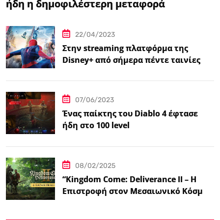
ήδη η δημοφιλέστερη μεταφορά
βιντεοπαιχνιδιού στον κινηματογράφο
22/04/2023
Στην streaming πλατφόρμα της
Disney+ από σήμερα πέντε ταινίες
Spider-Man
07/06/2023
Ένας παίκτης του Diablo 4 έφτασε
ήδη στο 100 level
08/02/2025
“Kingdom Come: Deliverance II – Η
Επιστροφή στον Μεσαιωνικό Κόσμο
με Νέα Βελτιωμένα Χαρακτηριστικά”