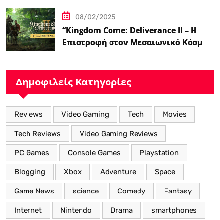
08/02/2025
“Kingdom Come: Deliverance II – Η
Επιστροφή στον Μεσαιωνικό Κόσμο
με Νέα Βελτιωμένα Χαρακτηριστικά”
Δημοφιλείς Κατηγορίες
Reviews
Video Gaming
Tech
Movies
Tech Reviews
Video Gaming Reviews
PC Games
Console Games
Playstation
Blogging
Xbox
Adventure
Space
Game News
science
Comedy
Fantasy
Internet
Nintendo
Drama
smartphones