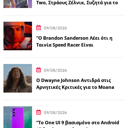
Two, Στράους Ζέλνικ, Συζητά για το
Grand Theft…
09/08/2026
“Ο Brandon Sanderson Λέει ότι η
Ταινία Speed Racer Είναι
‘Ανεπιτήδευτα 10 στα 10′”
09/08/2026
Ο Dwayne Johnson Αντιδρά στις
Αρνητικές Κριτικές για το Moana
Μετά την Αποτυχία της Ζωντανής
Δράσης της Disney
09/08/2026
“Το One UI 9 βασισμένο στο Android