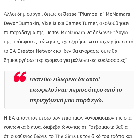
Άλλοι δημιουργοί, όπως οι Jesse “Plumbella” McNamara,
DevonBumpkin, Vixella και James Turner, ακολούθησαν
το παράδειγμά της, με τον McNamara να δηλώνει: “Λόγω
της πρόσφατης πώλησης, έχω ζητήσει να αποχωρήσω από
το EA Creator Network και δεν θα αγοράσω ούτε θα
δημιουργήσω περιεχόμενο για μελλοντικές κυκλοφορίες”.
Πιστεύω ειλικρινά ότι αυτοί
επωφελούνται περισσότερο από το
περιεχόμενό μου παρά εγώ.
Η EA απάντησε μέσω των επίσημων λογαριασμών της στα
κοινωνικά δίκτυα, διαβεβαιώνοντας ότι “σεβόμαστε βαθιά
ότι ο καθένας βιώνει το The Sims με τον δικό του τρόπο και