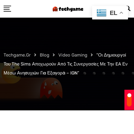
Skip
EL
to
content
Techgame.gr
Blog
Video Gaming
“Οι Δημιουργοί
Του The Sims Αποχωρούν Από Τις Συνεργασίες Με Την EA Εν
Μέσω Ανησυχιών Για Εξαγορά – IGN”