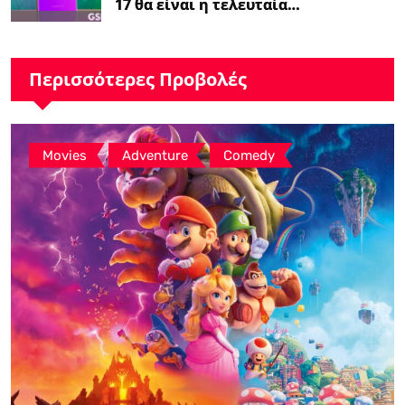
17 θα είναι η τελευταία…
Περισσότερες Προβολές
,
,
Movies
Adventure
Comedy