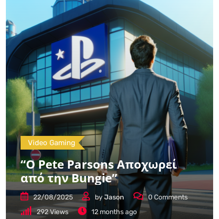
Video Gaming
“Ο Pete Parsons Αποχωρεί
από την Bungie”
22/08/2025
by
Jason
0
Comments
292
Views
12 months ago