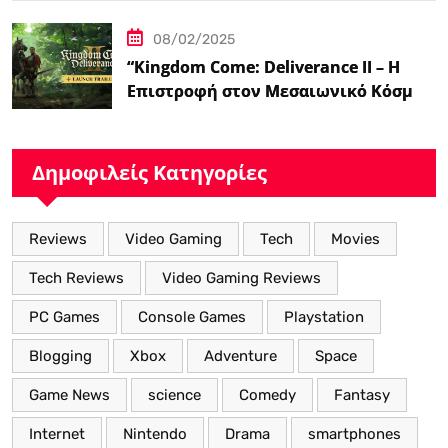
08/02/2025
“Kingdom Come: Deliverance II – Η
Επιστροφή στον Μεσαιωνικό Κόσμο
με Νέα Βελτιωμένα Χαρακτηριστικά”
Δημοφιλείς Κατηγορίες
Reviews
Video Gaming
Tech
Movies
Tech Reviews
Video Gaming Reviews
PC Games
Console Games
Playstation
Blogging
Xbox
Adventure
Space
Game News
science
Comedy
Fantasy
Internet
Nintendo
Drama
smartphones