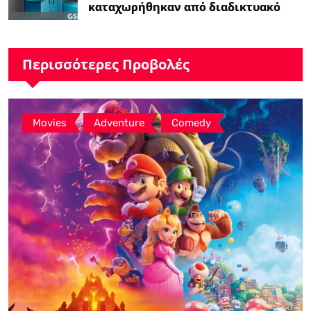
καταχωρήθηκαν από διαδικτυακό
λιανοπωλητή, το…
Περισσότερες Προβολές
,
,
Movies
Adventure
Comedy