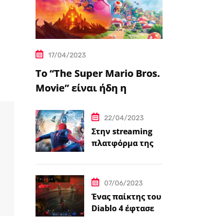
17/04/2023
Το “The Super Mario Bros.
Movie” είναι ήδη η
δημοφιλέστερη
μεταφορά
22/04/2023
βιντεοπαιχνιδιού στον
Στην streaming
πλατφόρμα της
κινηματογράφο
Disney+ από
σήμερα πέντε
ταινίες Spider-
07/06/2023
Man
Ένας παίκτης του
Diablo 4 έφτασε