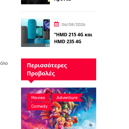
Δημιουργίας
Ταινιών Avatar, ο
James Cameron
06/08/2026
Τώρα Λέει…
“HMD 215 4G και
A
HMD 235 4G
καταχωρήθηκαν
από διαδικτυακό
λιανοπωλητή,
 όλο
Περισσότερες
το…
Προβολές
,
,
Movies
Adventure
Comedy