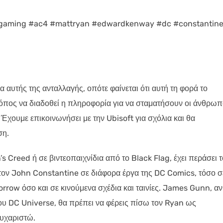
 #gaming #ac4 #mattryan #edwardkenway #dc #constantin
α αυτής της ανταλλαγής, οπότε φαίνεται ότι αυτή τη φορά το
τρόπος να διαδοθεί η πληροφορία για να σταματήσουν οι άνθρωπ
 Έχουμε επικοινωνήσει με την Ubisoft για σχόλια και θα
ση.
’s Creed ή σε βιντεοπαιχνίδια από το Black Flag, έχει περάσει τ
τον John Constantine σε διάφορα έργα της DC Comics, τόσο σ
row όσο και σε κινούμενα σχέδια και ταινίες. James Gunn, αν
ς του DC Universe, θα πρέπει να φέρεις πίσω τον Ryan ως
ευχαριστώ.