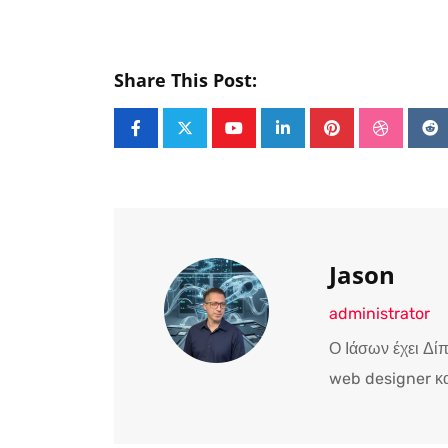
Share This Post:
Youtube
LinkedIn
Pinterest
Stumble
Re
Jason
administrator
Ο Ιάσων έχει Δί
web designer κα