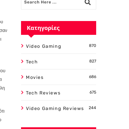
ου
Κατηγορίες
ησαν
ι
870
Video Gaming
827
Tech
του
686
Movies
ι
ολη
675
Tech Reviews
244
Video Gaming Reviews
ότι
ω