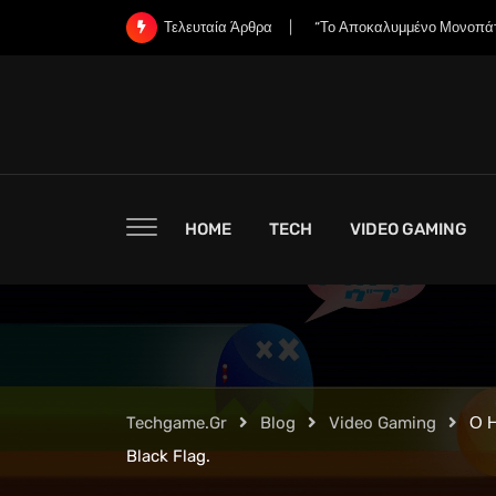
Skip
«Χάνει η Nintendo την Ψυχή
Τελευταία Άρθρα
to
content
HOME
TECH
VIDEO GAMING
Techgame.gr
Blog
Video Gaming
Ο Η
Black Flag.