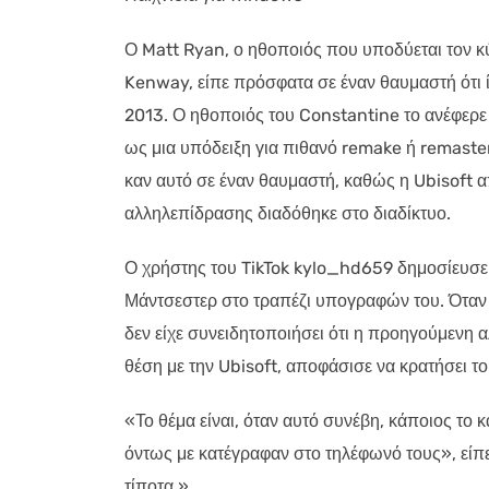
Ο Matt Ryan, ο ηθοποιός που υποδύεται τον κ
Kenway, είπε πρόσφατα σε έναν θαυμαστή ότι ί
2013. Ο ηθοποιός του Constantine το ανέφερε
ως μια υπόδειξη για πιθανό remake ή remaster.
καν αυτό σε έναν θαυμαστή, καθώς η Ubisoft απ
αλληλεπίδρασης διαδόθηκε στο διαδίκτυο.
Ο χρήστης του TikTok kylo_hd659 δημοσίευσε 
Μάντσεστερ στο τραπέζι υπογραφών του. Όταν έ
δεν είχε συνειδητοποιήσει ότι η προηγούμενη
θέση με την Ubisoft, αποφάσισε να κρατήσει το 
«Το θέμα είναι, όταν αυτό συνέβη, κάποιος το κ
όντως με κατέγραφαν στο τηλέφωνό τους», είπε 
τίποτα.»