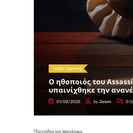
Video Gaming
Ο ηθοποιός του Assassi
υπαινίχθηκε την ανανέ
01/08/2025
by
Jason
0
C
Παιχνίδια για Windows