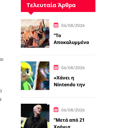
Τελευταία Άρθρα
e
06/08/2026
“Το
Αποκαλυμμένο
Μονοπάτι για PC
και Κονσόλες”
οι
06/08/2026
«Χάνει η
Nintendo την
ο
Ψυχή της;»
ε
06/08/2026
“Μετά από 21
Χρόνια