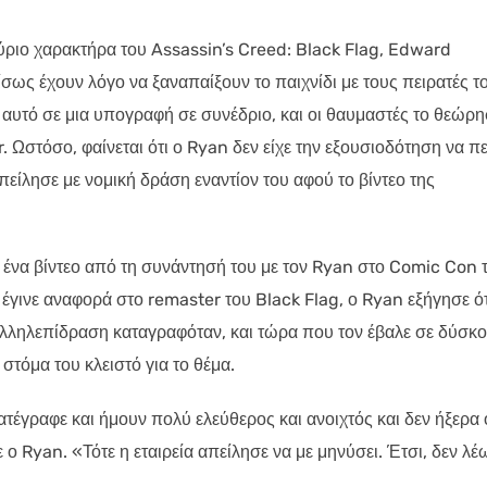
ύριο χαρακτήρα του Assassin’s Creed: Black Flag, Edward
σως έχουν λόγο να ξαναπαίξουν το παιχνίδι με τους πειρατές τ
 αυτό σε μια υπογραφή σε συνέδριο, και οι θαυμαστές το θεώρ
 Ωστόσο, φαίνεται ότι ο Ryan δεν είχε την εξουσιοδότηση να πε
είλησε με νομική δράση εναντίον του αφού το βίντεο της
ένα βίντεο από τη συνάντησή του με τον Ryan στο Comic Con 
γινε αναφορά στο remaster του Black Flag, ο Ryan εξήγησε ότ
 αλληλεπίδραση καταγραφόταν, και τώρα που τον έβαλε σε δύσκ
στόμα του κλειστό για το θέμα.
ατέγραφε και ήμουν πολύ ελεύθερος και ανοιχτός και δεν ήξερα 
ο Ryan. «Τότε η εταιρεία απείλησε να με μηνύσει. Έτσι, δεν λέ