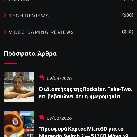
(680)
TECH REVIEWS
(245)
VIDEO GAMING REVIEWS
Πρόσφατα Άρθρα
09/08/2026
Ο ιδιοκτήτης της Rockstar, Take-Two,
επιβεβαιώνει ότι η ημερομηνία
κυκλοφορίας του GTA…
09/08/2026
“Προσφορά Κάρτας MicroSD για το
Nintendo Switch 2 — 512GB Μόνο $98