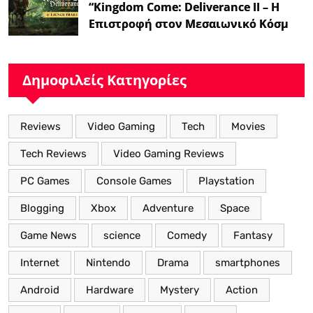
“Kingdom Come: Deliverance II – Η
Επιστροφή στον Μεσαιωνικό Κόσμο
με Νέα Βελτιωμένα Χαρακτηριστικά”
Δημοφιλείς Κατηγορίες
Reviews
Video Gaming
Tech
Movies
Tech Reviews
Video Gaming Reviews
PC Games
Console Games
Playstation
Blogging
Xbox
Adventure
Space
Game News
science
Comedy
Fantasy
Internet
Nintendo
Drama
smartphones
Android
Hardware
Mystery
Action