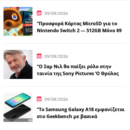
09/08/2026
“Προσφορά Κάρτας MicroSD για το
Nintendo Switch 2 — 512GB Μόνο $98
στο Walmart”
09/08/2026
“Ο Σαμ Νιλ θα παίξει ρόλο στην
ταινία της Sony Pictures ‘Ο Θρύλος
της Ζέλντα'”
09/08/2026
“Το Samsung Galaxy A18 εμφανίζεται
στο Geekbench με βασικά
χαρακτηριστικά – Ειδήσεις