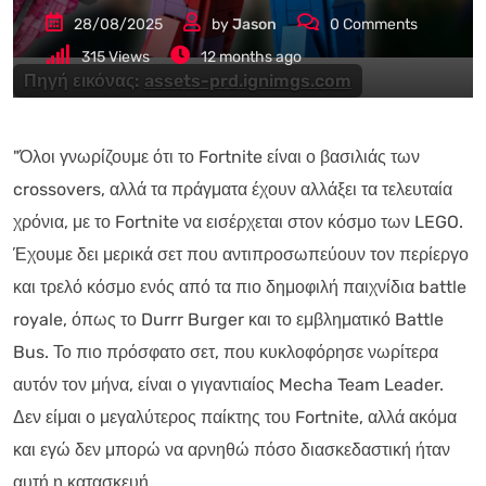
28/08/2025
by
Jason
0
Comments
315
Views
12 months ago
Πηγή εικόνας:
assets-prd.ignimgs.com
"Όλοι γνωρίζουμε ότι το Fortnite είναι ο βασιλιάς των
crossovers, αλλά τα πράγματα έχουν αλλάξει τα τελευταία
χρόνια, με το Fortnite να εισέρχεται στον κόσμο των LEGO.
Έχουμε δει μερικά σετ που αντιπροσωπεύουν τον περίεργο
και τρελό κόσμο ενός από τα πιο δημοφιλή παιχνίδια battle
royale, όπως το Durrr Burger και το εμβληματικό Battle
Bus. Το πιο πρόσφατο σετ, που κυκλοφόρησε νωρίτερα
αυτόν τον μήνα, είναι ο γιγαντιαίος Mecha Team Leader.
Δεν είμαι ο μεγαλύτερος παίκτης του Fortnite, αλλά ακόμα
και εγώ δεν μπορώ να αρνηθώ πόσο διασκεδαστική ήταν
αυτή η κατασκευή.