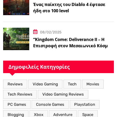
Ένας παίκτης του Diablo 4 έφτασε
ήδη στο 100 level
08/02/2025
“Kingdom Come: Deliverance II – Η
Επιστροφή στον Μεσαιωνικό Κόσμο
με Νέα Βελτιωμένα Χαρακτηριστικά”
Δημοφιλείς Κατηγορίες
Reviews
Video Gaming
Tech
Movies
Tech Reviews
Video Gaming Reviews
PC Games
Console Games
Playstation
Blogging
Xbox
Adventure
Space