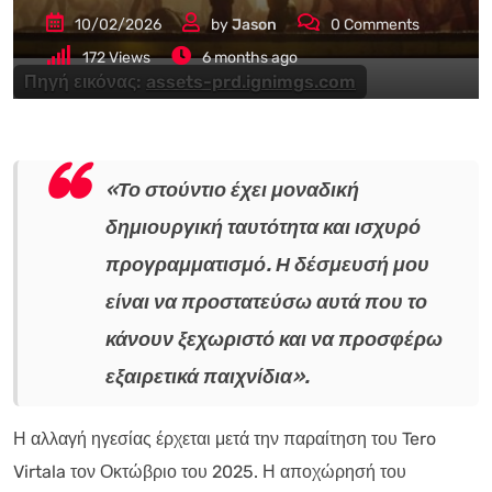
10/02/2026
by
Jason
0
Comments
172
Views
6 months ago
Πηγή εικόνας:
assets-prd.ignimgs.com
«Το στούντιο έχει μοναδική
δημιουργική ταυτότητα και ισχυρό
προγραμματισμό. Η δέσμευσή μου
είναι να προστατεύσω αυτά που το
κάνουν ξεχωριστό και να προσφέρω
εξαιρετικά παιχνίδια».
Η αλλαγή ηγεσίας έρχεται μετά την παραίτηση του Tero
Virtala τον Οκτώβριο του 2025. Η αποχώρησή του