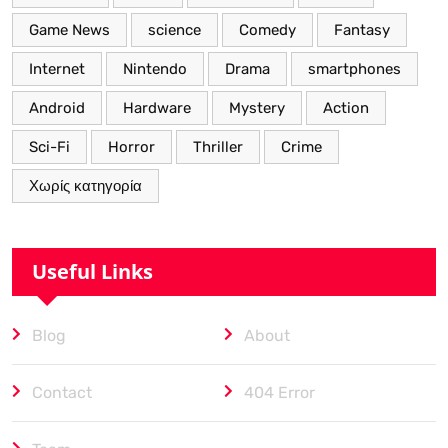
Game News
science
Comedy
Fantasy
Internet
Nintendo
Drama
smartphones
Android
Hardware
Mystery
Action
Sci-Fi
Horror
Thriller
Crime
Χωρίς κατηγορία
Useful Links
Blog
About
Contact
404 Error