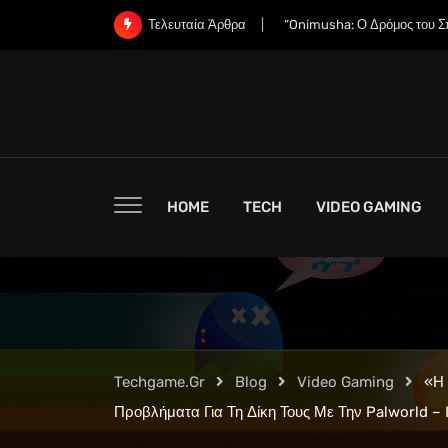
Skip
“Οι Εταιρείες RAM Έχουν Ήδ
Τελευταία Άρθρα
to
content
HOME
TECH
VIDEO GAMING
Techgame.gr
Blog
Video Gaming
«Η 
Προβλήματα Για Τη Δίκη Τους Με Την Palworld –