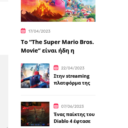
17/04/2023
Το “The Super Mario Bros.
Movie” είναι ήδη η
δημοφιλέστερη
μεταφορά
22/04/2023
βιντεοπαιχνιδιού στον
Στην streaming
πλατφόρμα της
κινηματογράφο
Disney+ από
σήμερα πέντε
ταινίες Spider-
07/06/2023
Man
Ένας παίκτης του
Diablo 4 έφτασε