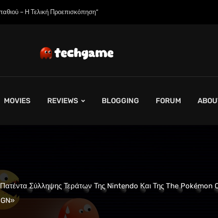
η Εξαντλήσει τη Συνολική Παραγωγική Ικανότητα τους για το 2027”
MOVIES
REVIEWS
BLOGGING
FORUM
ABOU
Πατέντα Σύλληψης Τεράτων Της Nintendo Και Της The Pokémon 
 IGN»