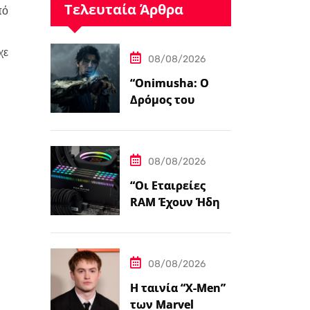
Τελευταία Άρθρα
πό
χε
08/08/2026
“Onimusha: Ο
Δρόμος του
Σπαθιού – Η
Τελική
Προεπισκόπηση”
08/08/2026
“Οι Εταιρείες
RAM Έχουν Ήδη
Εξαντλήσει τη
Συνολική
Παραγωγική
08/08/2026
Ικανότητα τους
για το 2027”
Η ταινία “X-Men”
των Marvel