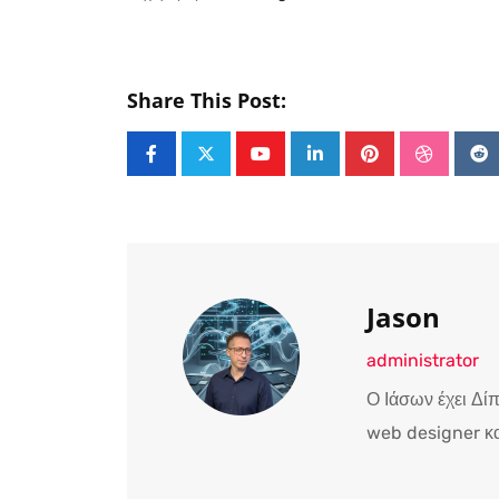
Share This Post:
Youtube
LinkedIn
Pinterest
Stumble
Re
Jason
administrator
Ο Ιάσων έχει Δί
web designer κα