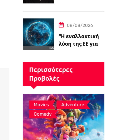
Studios επιλέγει
τον Kit Connor ως
Cyclops.
08/08/2026
“Η εναλλακτική
λύση της ΕΕ για
το Starlink
παίρνει το
πράσινο φως,…
Περισσότερες
Προβολές
,
,
Movies
Adventure
Comedy