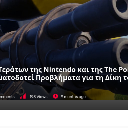
Τεράτων της Nintendo και της The 
ατοδοτεί Προβλήματα για τη Δίκη το
mments
193
Views
9 months ago