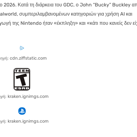
το 2026. Κατά τη διάρκεια του GDC, ο John “Bucky” Buckley α
 Palworld, συμπεριλαμβανομένων κατηγοριών για χρήση AI και
ωγή της Nintendo ήταν «έκπληξη» και «κάτι που κανείς δεν εί
ηγή: cdn.ziffstatic.com
γή: kraken.ignimgs.com
γή: kraken.ignimgs.com