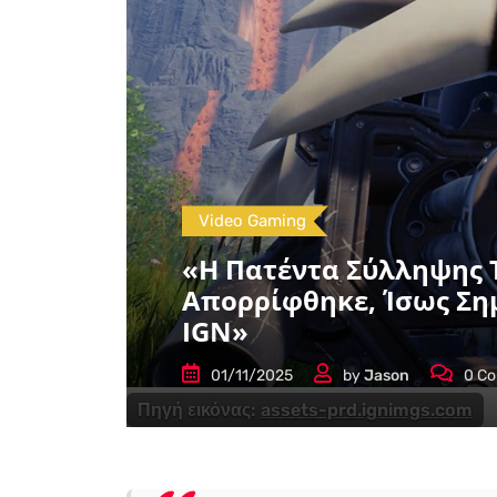
Video Gaming
«Η Πατέντα Σύλληψης 
Απορρίφθηκε, Ίσως Σημ
IGN»
01/11/2025
by
Jason
0
Co
Πηγή εικόνας:
assets-prd.ignimgs.com