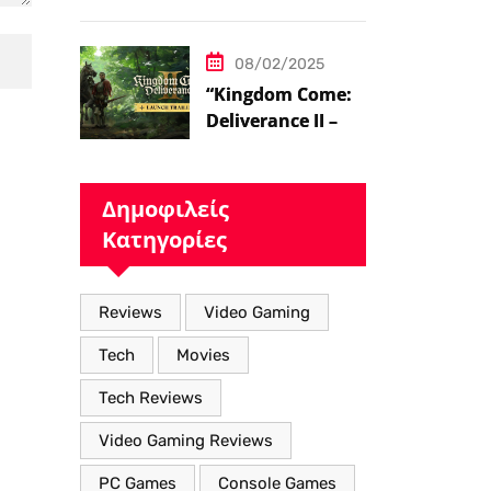
ήδη στο 100 level
08/02/2025
“Kingdom Come:
Deliverance II – Η
Επιστροφή στον
Μεσαιωνικό
Κόσμο με Νέα
Δημοφιλείς
Βελτιωμένα
Κατηγορίες
Χαρακτηριστικά”
Reviews
Video Gaming
Tech
Movies
Tech Reviews
Video Gaming Reviews
PC Games
Console Games