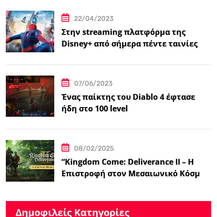
βιντεοπαιχνιδιού στον κινηματογράφο
22/04/2023
Στην streaming πλατφόρμα της
Disney+ από σήμερα πέντε ταινίες
Spider-Man
07/06/2023
Ένας παίκτης του Diablo 4 έφτασε
ήδη στο 100 level
08/02/2025
“Kingdom Come: Deliverance II – Η
Επιστροφή στον Μεσαιωνικό Κόσμο
με Νέα Βελτιωμένα Χαρακτηριστικά”
Δημοφιλείς Κατηγορίες