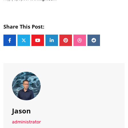
Share This Post:
Youtube
LinkedIn
Pinterest
StumbleUpon
Reddit
Jason
administrator