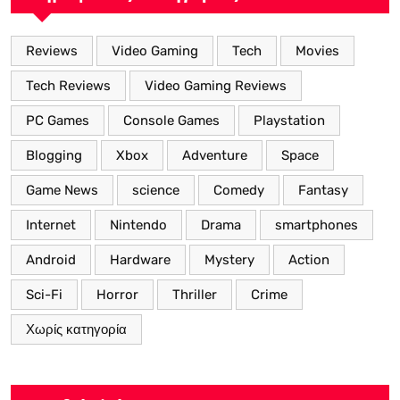
Reviews
Video Gaming
Tech
Movies
Tech Reviews
Video Gaming Reviews
PC Games
Console Games
Playstation
Blogging
Xbox
Adventure
Space
Game News
science
Comedy
Fantasy
Internet
Nintendo
Drama
smartphones
Android
Hardware
Mystery
Action
Sci-Fi
Horror
Thriller
Crime
Χωρίς κατηγορία