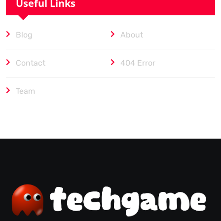
Useful Links
Blog
About
Contact
404 Error
Team