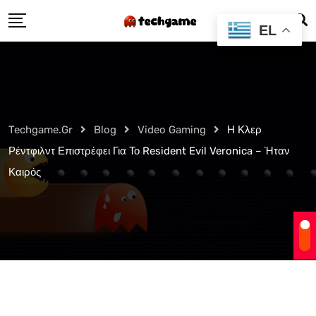
Skip
EL
to
content
Techgame.gr
Blog
Video Gaming
Η Κλερ
Ρέντφιλντ Επιστρέφει Για Το Resident Evil Veronica – Ήταν
Καιρός