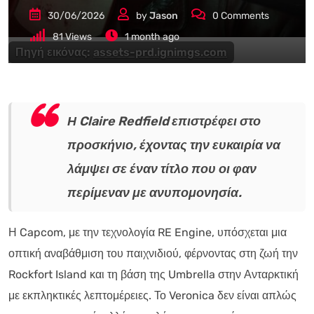
30/06/2026
by
Jason
0
Comments
81
Views
1 month ago
Πηγή εικόνας:
assets-prd.ignimgs.com
Η Claire Redfield επιστρέφει στο
προσκήνιο, έχοντας την ευκαιρία να
λάμψει σε έναν τίτλο που οι φαν
περίμεναν με ανυπομονησία.
Η Capcom, με την τεχνολογία RE Engine, υπόσχεται μια
οπτική αναβάθμιση του παιχνιδιού, φέρνοντας στη ζωή την
Rockfort Island και τη βάση της Umbrella στην Ανταρκτική
με εκπληκτικές λεπτομέρειες. Το Veronica δεν είναι απλώς