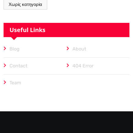
Χωρίς κατηγορία
Useful Links
Blog
About
Contact
404 Error
Team