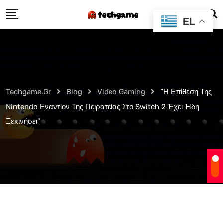
Skip
EL
to
content
Techgame.gr
Blog
Video Gaming
“Η Επίθεση Της
Nintendo Εναντίον Της Πειρατείας Στο Switch 2 Έχει Ήδη
Ξεκινήσει”