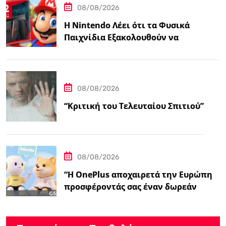
08/08/2026
Η Nintendo Λέει ότι τα Φυσικά
Παιχνίδια Εξακολουθούν να
Αποτελούν το 38,5%…
08/08/2026
“Κριτική του Τελευταίου Σπιτιού”
08/08/2026
“Η OnePlus αποχαιρετά την Ευρώπη
προσφέροντάς σας έναν δωρεάν
ασύρματο φορτιστή 50W – Ειδήσεις
GSMArena.com”