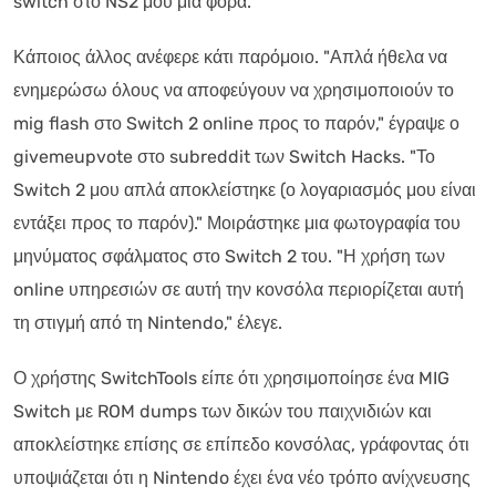
switch στο NS2 μου μια φορά."
Κάποιος άλλος ανέφερε κάτι παρόμοιο. "Απλά ήθελα να
ενημερώσω όλους να αποφεύγουν να χρησιμοποιούν το
mig flash στο Switch 2 online προς το παρόν," έγραψε ο
givemeupvote στο subreddit των Switch Hacks. "Το
Switch 2 μου απλά αποκλείστηκε (ο λογαριασμός μου είναι
εντάξει προς το παρόν)." Μοιράστηκε μια φωτογραφία του
μηνύματος σφάλματος στο Switch 2 του. "Η χρήση των
online υπηρεσιών σε αυτή την κονσόλα περιορίζεται αυτή
τη στιγμή από τη Nintendo," έλεγε.
Ο χρήστης SwitchTools είπε ότι χρησιμοποίησε ένα MIG
Switch με ROM dumps των δικών του παιχνιδιών και
αποκλείστηκε επίσης σε επίπεδο κονσόλας, γράφοντας ότι
υποψιάζεται ότι η Nintendo έχει ένα νέο τρόπο ανίχνευσης