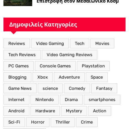
Επιστροφή στον Μεσαιωνικό Κόσμο
με Νέα Βελτιωμένα Χαρακτηριστικά”
Δημοφιλείς Κατηγορίες
Reviews
Video Gaming
Tech
Movies
Tech Reviews
Video Gaming Reviews
PC Games
Console Games
Playstation
Blogging
Xbox
Adventure
Space
Game News
science
Comedy
Fantasy
Internet
Nintendo
Drama
smartphones
Android
Hardware
Mystery
Action
Sci-Fi
Horror
Thriller
Crime