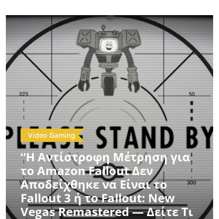
Video Gaming
“Η Αντίστροφη Μέτρηση για
το Amazon Fallout Δεν
Αποδείχθηκε να Είναι το
Fallout 3 ή το Fallout: New
Vegas Remastered — Δείτε Τι