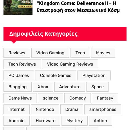
“Kingdom Come: Deliverance II – Η
Επιστροφή στον Μεσαιωνικό Κόσμο
με Νέα Βελτιωμένα Χαρακτηριστικά”
Δημοφιλείς Κατηγορίες
Reviews
Video Gaming
Tech
Movies
Tech Reviews
Video Gaming Reviews
PC Games
Console Games
Playstation
Blogging
Xbox
Adventure
Space
Game News
science
Comedy
Fantasy
Internet
Nintendo
Drama
smartphones
Android
Hardware
Mystery
Action