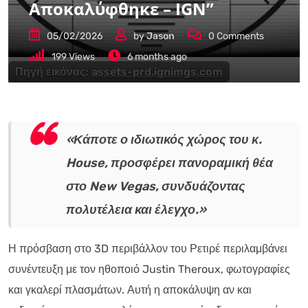
Αποκαλύφθηκε – IGN”
05/02/2026
by
Jason
0
Comments
199
Views
6 months ago
Πηγή εικόνας:
assets-prd.ignimgs.com
«Κάποτε ο ιδιωτικός χώρος του κ.
House, προσφέρει πανοραμική θέα
στο New Vegas, συνδυάζοντας
πολυτέλεια και έλεγχο.»
Η πρόσβαση στο 3D περιβάλλον του Ρετιρέ περιλαμβάνει
συνέντευξη με τον ηθοποιό Justin Theroux, φωτογραφίες
και γκαλερί πλασμάτων. Αυτή η αποκάλυψη αν και