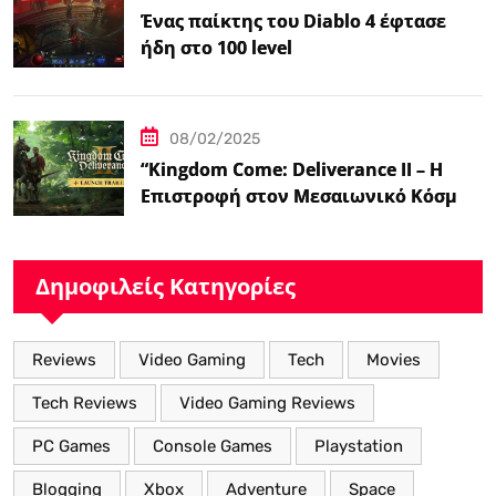
Ένας παίκτης του Diablo 4 έφτασε
ήδη στο 100 level
08/02/2025
“Kingdom Come: Deliverance II – Η
Επιστροφή στον Μεσαιωνικό Κόσμο
με Νέα Βελτιωμένα Χαρακτηριστικά”
Δημοφιλείς Κατηγορίες
Reviews
Video Gaming
Tech
Movies
Tech Reviews
Video Gaming Reviews
PC Games
Console Games
Playstation
Blogging
Xbox
Adventure
Space