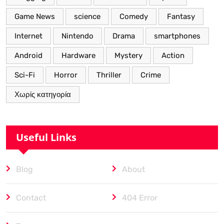
Game News
science
Comedy
Fantasy
Internet
Nintendo
Drama
smartphones
Android
Hardware
Mystery
Action
Sci-Fi
Horror
Thriller
Crime
Χωρίς κατηγορία
Useful Links
Blog
About
Contact
404 Error