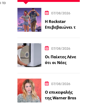
ι το
07/08/2026
Η Rockstar
Επιβεβαιώνει το
Grand Theft Auto
6: Μια
Εκτεταμένη
07/08/2026
Ματιά Κάνει
Πρεμιέρα στο
Οι Παίκτες Λένε
Netflix Αυτόν τον
ότι οι Νέες
Μήνα
Κονσόλες
PlayStation 5
Έρχονται με
07/08/2026
Αυτοκόλλητο…
Ο επικεφαλής
της Warner Bros.
λέει ότι ο James