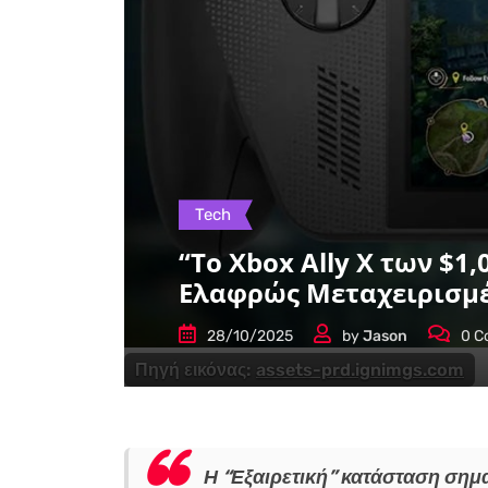
Tech
“Το Xbox Ally X των $
Ελαφρώς Μεταχειρισμέ
28/10/2025
by
Jason
0
C
Πηγή εικόνας:
assets-prd.ignimgs.com
Η “Εξαιρετική” κατάσταση σημαί