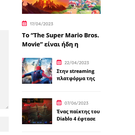
17/04/2023
Το “The Super Mario Bros.
Movie” είναι ήδη η
δημοφιλέστερη
μεταφορά
22/04/2023
βιντεοπαιχνιδιού στον
Στην streaming
πλατφόρμα της
κινηματογράφο
Disney+ από
σήμερα πέντε
ταινίες Spider-
07/06/2023
Man
Ένας παίκτης του
Diablo 4 έφτασε
ήδη στο 100 level