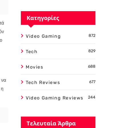
Κατηγορίες
τά
όν
872
Video Gaming
ιο
829
Tech
688
Movies
 να
677
Tech Reviews
 η
244
Video Gaming Reviews
Τελευταία Άρθρα