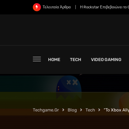
Skip
Η Rockstar Επιβεβαιώνει το Grand Theft Auto 6: 
Τελευταία Άρθρα
to
content
HOME
TECH
VIDEO GAMING
Techgame.gr
Blog
Tech
“Το Xbox Al