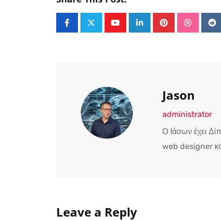
Youtube
LinkedIn
Pinterest
Stumble
Re
Jason
administrator
Ο Ιάσων έχει Δί
web designer κα
Leave a Reply