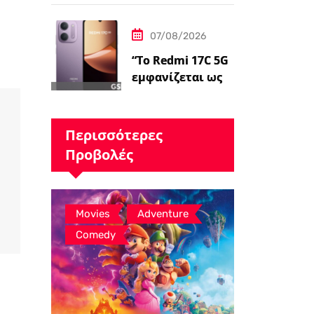
Gunn είναι
«επικεντρωμένο
07/08/2026
ς»…
“Το Redmi 17C 5G
εμφανίζεται ως
επανέκδοση
άλλης συσκευής –
ειδήσεις
Περισσότερες
GSMArena.com”
Προβολές
,
,
Movies
Adventure
Comedy