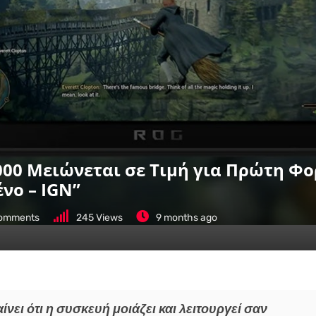
1,000 Μειώνεται σε Τιμή για Πρώτη Φ
νο – IGN”
omments
245
Views
9 months ago
νει ότι η συσκευή μοιάζει και λειτουργεί σαν