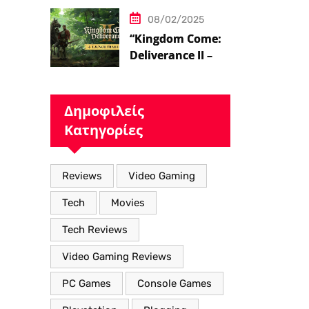
08/02/2025
“Kingdom Come:
Deliverance II – Η
Επιστροφή στον
Μεσαιωνικό
Κόσμο με Νέα
Δημοφιλείς
Βελτιωμένα
Κατηγορίες
Χαρακτηριστικά”
Reviews
Video Gaming
Tech
Movies
Tech Reviews
Video Gaming Reviews
PC Games
Console Games