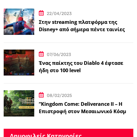
βιντεοπαιχνιδιού στον κινηματογράφο
22/04/2023
Στην streaming πλατφόρμα της
Disney+ από σήμερα πέντε ταινίες
Spider-Man
07/06/2023
Ένας παίκτης του Diablo 4 έφτασε
ήδη στο 100 level
08/02/2025
“Kingdom Come: Deliverance II – Η
Επιστροφή στον Μεσαιωνικό Κόσμο
με Νέα Βελτιωμένα Χαρακτηριστικά”
Δημοφιλείς Κατηγορίες