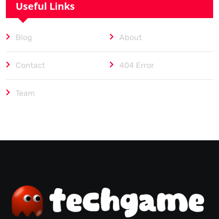
Useful Links
Blog
About
Contact
404 Error
Team