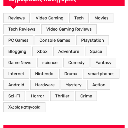
Reviews
Video Gaming
Tech
Movies
Tech Reviews
Video Gaming Reviews
PC Games
Console Games
Playstation
Blogging
Xbox
Adventure
Space
Game News
science
Comedy
Fantasy
Internet
Nintendo
Drama
smartphones
Android
Hardware
Mystery
Action
Sci-Fi
Horror
Thriller
Crime
Χωρίς κατηγορία