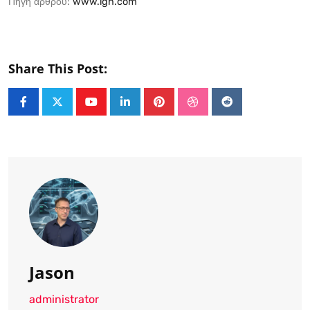
Πηγή άρθρου:
www.ign.com
Share This Post:
Youtube
LinkedIn
Pinterest
StumbleUpon
Reddit
Jason
administrator