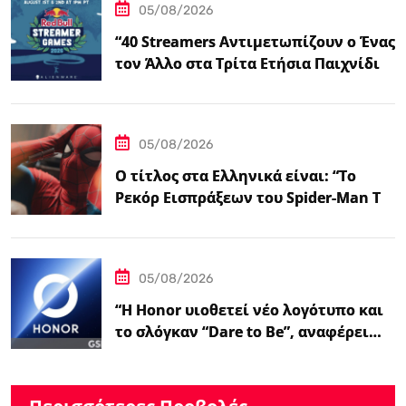
05/08/2026
“40 Streamers Αντιμετωπίζουν ο Ένας
τον Άλλο στα Τρίτα Ετήσια Παιχνίδια
Streamer του Ludwig – IGN”
05/08/2026
Ο τίτλος στα Ελληνικά είναι: “Το
Ρεκόρ Εισπράξεων του Spider-Man Το
Επιβεβαιώνει:…
05/08/2026
“Η Honor υιοθετεί νέο λογότυπο και
το σλόγκαν “Dare to Be”, αναφέρει…