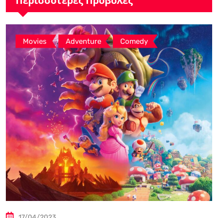
Περισσότερες Προβολές
,
,
Movies
Adventure
Comedy
17/04/2023