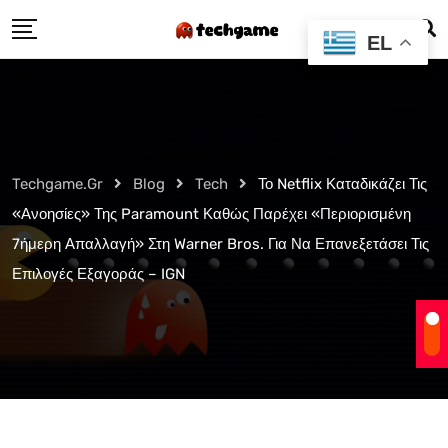
Skip
EL
to
content
Techgame.gr
Blog
Tech
Το Netflix Καταδικάζει Τις
«Ανοησίες» Της Paramount Καθώς Παρέχει «Περιορισμένη
7ήμερη Απαλλαγή» Στη Warner Bros. Για Να Επανεξετάσει Τις
Επιλογές Εξαγοράς – IGN