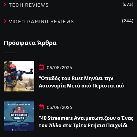
(673)
TECH REVIEWS
(244)
VIDEO GAMING REVIEWS
Πρόσφατα Άρθρα
05/08/2026
“Οπαδός του Rust Μηνύει την
Αστυνομία Μετά από Περιστατικό
Swatting που τον Άφησε
Παραπληγικό”
05/08/2026
“40 Streamers Αντιμετωπίζουν ο Ένας
τον Άλλο στα Τρίτα Ετήσια Παιχνίδια
Streamer του Ludwig – IGN”