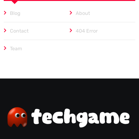
Blog
About
Contact
404 Error
Team