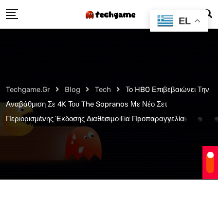
Skip
EL
to
content
Techgame.gr
Blog
Tech
Το HBO Επιβεβαιώνει Την
Αναβάθμιση Σε 4K Του The Sopranos Με Νέο Σετ
Περιορισμένης Έκδοσης Διαθέσιμο Για Προπαραγγελία