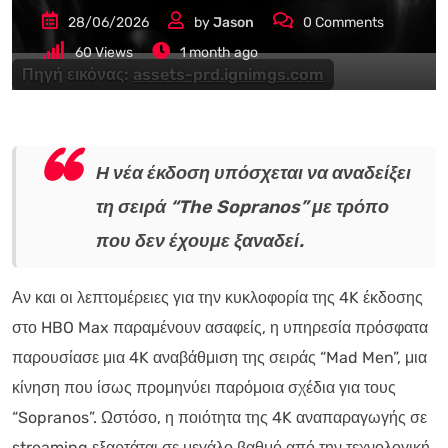
28/06/2026
by
Jason
0
Comments
60
Views
1 month ago
Πηγή εικόνας:
assets-prd.ignimgs.com
Η νέα έκδοση υπόσχεται να αναδείξει
τη σειρά “The Sopranos” με τρόπο
που δεν έχουμε ξαναδεί.
Αν και οι λεπτομέρειες για την κυκλοφορία της 4K έκδοσης
στο HBO Max παραμένουν ασαφείς, η υπηρεσία πρόσφατα
παρουσίασε μια 4K αναβάθμιση της σειράς “Mad Men”, μια
κίνηση που ίσως προμηνύει παρόμοια σχέδια για τους
“Sopranos”. Ωστόσο, η ποιότητα της 4K αναπαραγωγής σε
streaming εξαρτάται σε μεγάλο βαθμό από την τεχνολογική