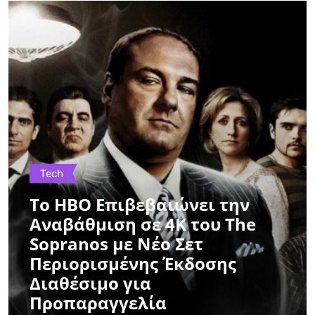
Tech
Το HBO Επιβεβαιώνει την
Αναβάθμιση σε 4K του The
Sopranos με Νέο Σετ
Περιορισμένης Έκδοσης
Διαθέσιμο για
Προπαραγγελία