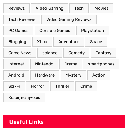
Reviews
Video Gaming
Tech
Movies
Tech Reviews
Video Gaming Reviews
PC Games
Console Games
Playstation
Blogging
Xbox
Adventure
Space
Game News
science
Comedy
Fantasy
Internet
Nintendo
Drama
smartphones
Android
Hardware
Mystery
Action
Sci-Fi
Horror
Thriller
Crime
Χωρίς κατηγορία
Useful Links