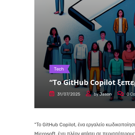
Tech
“Το GitHub Copilot ξεπ
31/07/2025
by
Jason
0
Co
"Το GitHub Copilot, ένα εργαλείο κωδικοποίησ
Microsoft, έχει πλέον φτάσει σε περισσότερο