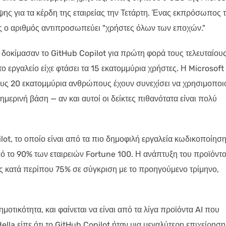
ψης για τα κέρδη της εταιρείας την Τετάρτη. Ένας εκπρόσωπος 
ς ο αριθμός αντιπροσωπεύει "χρήστες όλων των εποχών."
 δοκίμασαν το GitHub Copilot για πρώτη φορά τους τελευταίου
 το εργαλείο είχε φτάσει τα 15 εκατομμύρια χρήστες. Η Microsoft 
ους 20 εκατομμύρια ανθρώπους έχουν συνεχίσει να χρησιμοποι
ημερινή βάση — αν και αυτοί οι δείκτες πιθανότατα είναι πολύ
lot, το οποίο είναι από τα πιο δημοφιλή εργαλεία κωδικοποίηση
ό το 90% των εταιρειών Fortune 100. Η ανάπτυξη του προϊόντ
ς κατά περίπου 75% σε σύγκριση με το προηγούμενο τρίμηνο,
οτικότητα, και φαίνεται να είναι από τα λίγα προϊόντα AI που
lla είπε ότι το GitHub Copilot ήταν μια μεγαλύτερη επιχείρηση