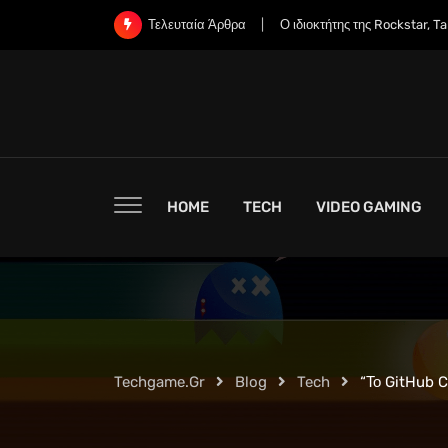
Skip
Ο ιδιοκτήτης της Rockstar, Take-Two,
Τελευταία Άρθρα
to
content
HOME
TECH
VIDEO GAMING
Techgame.gr
Blog
Tech
“Το GitHub 