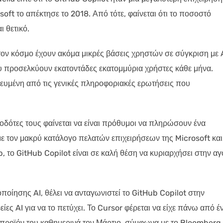
soft το απέκτησε το 2018. Από τότε, φαίνεται ότι το ποσοστό
ι θετικό.
τον κόσμο έχουν ακόμα μικρές βάσεις χρηστών σε σύγκριση με 
υ προσελκύουν εκατοντάδες εκατομμύρια χρήστες κάθε μήνα.
ικευμένη από τις γενικές πληροφοριακές ερωτήσεις που
ργοδότες τους φαίνεται να είναι πρόθυμοι να πληρώσουν ένα
ε τον μακρύ κατάλογο πελατών επιχειρήσεων της Microsoft και
 το GitHub Copilot είναι σε καλή θέση να κυριαρχήσει στην α
ποίησης AI, θέλει να ανταγωνιστεί το GitHub Copilot στην
είες AI για να το πετύχει. Το Cursor φέρεται να είχε πάνω από έ
προϊόν του καθημερινά τον Μάρτιο, σύμφωνα με το Bloomberg.