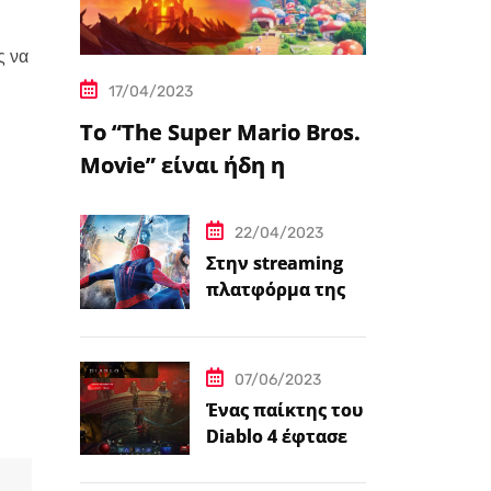
ς να
17/04/2023
Το “The Super Mario Bros.
Movie” είναι ήδη η
δημοφιλέστερη
μεταφορά
22/04/2023
βιντεοπαιχνιδιού στον
Στην streaming
πλατφόρμα της
κινηματογράφο
Disney+ από
σήμερα πέντε
ταινίες Spider-
07/06/2023
Man
Ένας παίκτης του
Diablo 4 έφτασε
ήδη στο 100 level