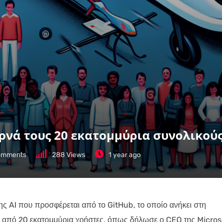
ερνά τους 20 εκατομμύρια συνολικού
mments
288
Views
1 year ago
ης AI που προσφέρεται από το GitHub, το οποίο ανήκει στη
υς από 20 εκατομμύρια χρήστες, όπως δήλωσε ο CEO της Micros