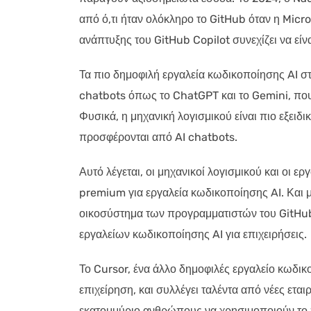
από ό,τι ήταν ολόκληρο το GitHub όταν η Micro
ανάπτυξης του GitHub Copilot συνεχίζει να είνα
Τα πιο δημοφιλή εργαλεία κωδικοποίησης AI σ
chatbots όπως το ChatGPT και το Gemini, πο
Φυσικά, η μηχανική λογισμικού είναι πιο εξειδ
προσφέρονται από AI chatbots.
Αυτό λέγεται, οι μηχανικοί λογισμικού και οι ε
premium για εργαλεία κωδικοποίησης AI. Και μ
οικοσύστημα των προγραμματιστών του GitHub,
εργαλείων κωδικοποίησης AI για επιχειρήσεις.
Το Cursor, ένα άλλο δημοφιλές εργαλείο κωδικο
επιχείρηση, και συλλέγει ταλέντα από νέες εταιρ
εκατομμύριο ανθρώπους να χρησιμοποιούν το 