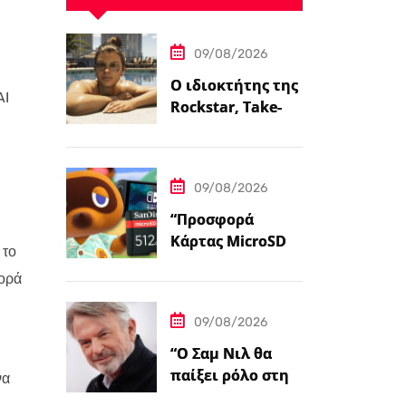
09/08/2026
Ο ιδιοκτήτης της
AI
Rockstar, Take-
Two,
επιβεβαιώνει ότι
η ημερομηνία
09/08/2026
κυκλοφορίας του
GTA…
“Προσφορά
Κάρτας MicroSD
 το
για το Nintendo
γορά
Switch 2 — 512GB
Μόνο $98 στο
09/08/2026
Walmart”
“Ο Σαμ Νιλ θα
παίξει ρόλο στην
να
ταινία της Sony