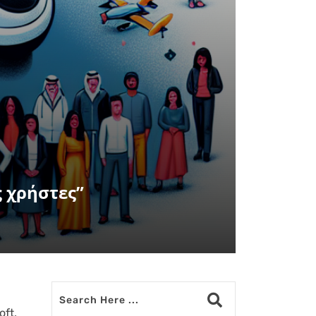
ς χρήστες”
oft,