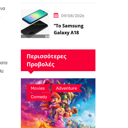
Pictures ‘Ο
ενα
Θρύλος της
09/08/2026
ν
Ζέλντα'”
“Το Samsung
Galaxy A18
εμφανίζεται στο
Geekbench με
βασικά
Περισσότερες
χαρακτηριστικά –
ματα
Προβολές
Ειδήσεις
AI
GSMArena.com”
,
,
Movies
Adventure
Comedy