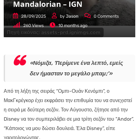
Mandalorian – IGN
28/09/2025
by
Jason
0
Comments
260
Views
10 months ago
Πηγή εικόνας:
assets-prd.ignimgs.com
«Νόμιζα, ‘Περίμενε ένα λεπτό, εμείς
δεν ήμασταν το μεγάλο μπαμ;’»
Από τη λήξη της σειράς “Ομπι-Ουάν Κενόμπι”, ο
ΜακΓκρέγκορ έχει εκφράσει την επιθυμία του να συνεχιστεί
η σειρά με δεύτερη σεζόν. Τον Αύγουστο, ζήτησε από την
Disney να τον συμπεριλάβει σε μια τρίτη σεζόν του “Andor”.
“Κάποιος να μου δώσει δουλειά. Έλα Disney”, είπε
χαριτολογώντας.