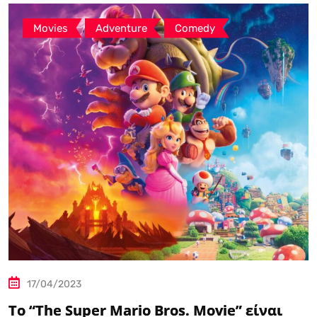
,
,
Movies
Adventure
Comedy
17/04/2023
Το “The Super Mario Bros. Movie” είναι