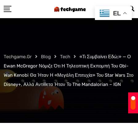
Skip
EL
to
content
Techgame.gr
Blog
Tech
«Τι Συμβαίνει Εδώ;» — Ο
Ewan McGregor Νόμιζε Ότι Η Τηλεοπτική Εκπομπή Του Obi-
Wan Kenobi Θα Ήταν Η «Μεγάλη Επιτυχία» Του Star Wars Στο
Disney+, Αλλά Αντίθετα Ήταν Το The Mandalorian – IGN