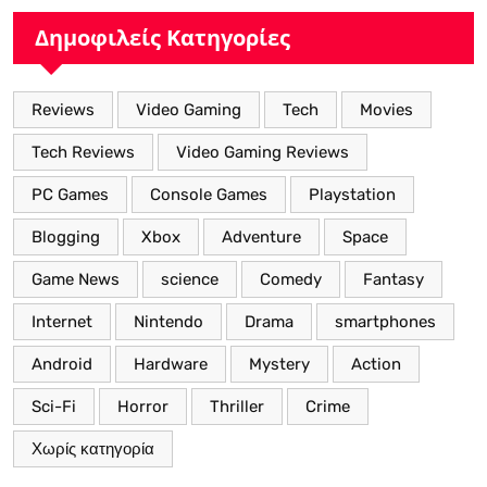
Δημοφιλείς Κατηγορίες
Reviews
Video Gaming
Tech
Movies
Tech Reviews
Video Gaming Reviews
PC Games
Console Games
Playstation
Blogging
Xbox
Adventure
Space
Game News
science
Comedy
Fantasy
Internet
Nintendo
Drama
smartphones
Android
Hardware
Mystery
Action
Sci-Fi
Horror
Thriller
Crime
Χωρίς κατηγορία