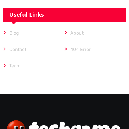
Useful Links
Blog
About
Contact
404 Error
Team