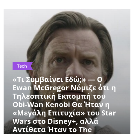
Tech
«Τι Συμβαίνει Εδώ;» — Ο
Ewan McGregor Νόμιζε ότι η
Τηλεοπτική Εκπομπή του
Obi-Wan Kenobi Θα Ήταν η
«Μεγάλη Επιτυχία» του Star
Wars στο Disney+, αλλά
Αντίθετα Ήταν το The