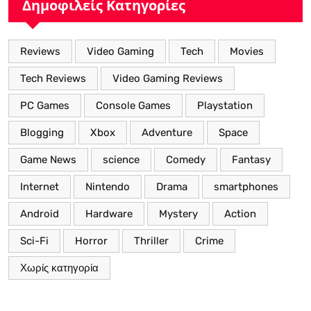
Δημοφιλείς Κατηγορίες
Reviews
Video Gaming
Tech
Movies
Tech Reviews
Video Gaming Reviews
PC Games
Console Games
Playstation
Blogging
Xbox
Adventure
Space
Game News
science
Comedy
Fantasy
Internet
Nintendo
Drama
smartphones
Android
Hardware
Mystery
Action
Sci-Fi
Horror
Thriller
Crime
Χωρίς κατηγορία