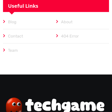
Useful Links
Blog
About
Contact
404 Error
Team