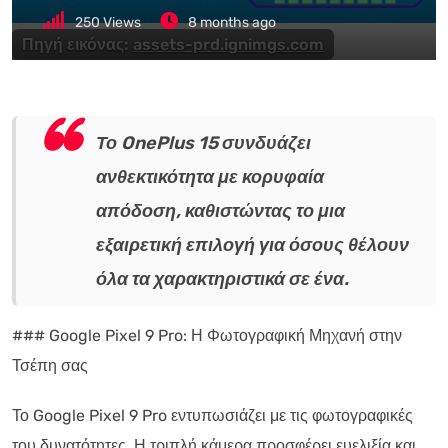
250
Views
8 months ago
Πηγή εικόνας:
assets-prd.ignimgs.com
Το OnePlus 15 συνδυάζει
ανθεκτικότητα με κορυφαία
απόδοση, καθιστώντας το μια
εξαιρετική επιλογή για όσους θέλουν
όλα τα χαρακτηριστικά σε ένα.
### Google Pixel 9 Pro: Η Φωτογραφική Μηχανή στην
Τσέπη σας
Το Google Pixel 9 Pro εντυπωσιάζει με τις φωτογραφικές
του δυνατότητες. Η τριπλή κάμερα προσφέρει ευελιξία και