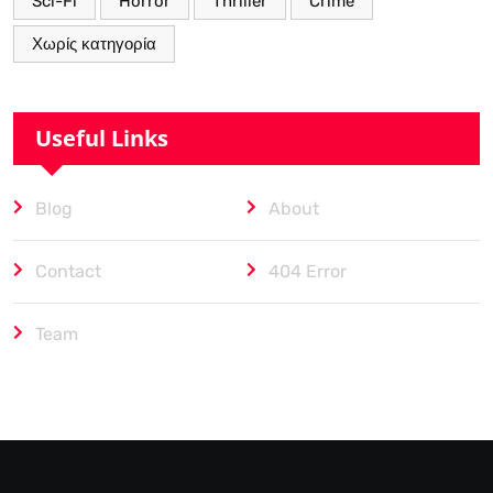
Sci-Fi
Horror
Thriller
Crime
Χωρίς κατηγορία
Useful Links
Blog
About
Contact
404 Error
Team