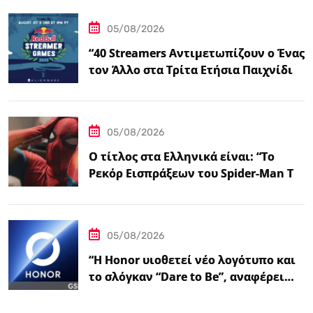
05/08/2026
“40 Streamers Αντιμετωπίζουν ο Ένας
τον Άλλο στα Τρίτα Ετήσια Παιχνίδια
Streamer του Ludwig – IGN”
05/08/2026
Ο τίτλος στα Ελληνικά είναι: “Το
Ρεκόρ Εισπράξεων του Spider-Man Το
Επιβεβαιώνει:…
05/08/2026
“Η Honor υιοθετεί νέο λογότυπο και
το σλόγκαν “Dare to Be”, αναφέρει…