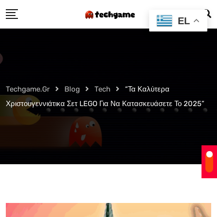
Skip
EL
to
content
Techgame.gr
Blog
Tech
“Τα Καλύτερα
Χριστουγεννιάτικα Σετ LEGO Για Να Κατασκευάσετε Το 2025”