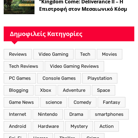
“Kingdom Come: Deliverance II – Η
Επιστροφή στον Μεσαιωνικό Κόσμο
με Νέα Βελτιωμένα Χαρακτηριστικά”
Δημοφιλείς Κατηγορίες
Reviews
Video Gaming
Tech
Movies
Tech Reviews
Video Gaming Reviews
PC Games
Console Games
Playstation
Blogging
Xbox
Adventure
Space
Game News
science
Comedy
Fantasy
Internet
Nintendo
Drama
smartphones
Android
Hardware
Mystery
Action