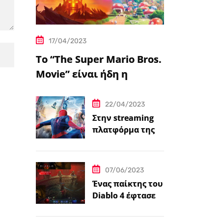
17/04/2023
Το “The Super Mario Bros.
Movie” είναι ήδη η
δημοφιλέστερη
μεταφορά
22/04/2023
βιντεοπαιχνιδιού στον
Στην streaming
πλατφόρμα της
κινηματογράφο
Disney+ από
σήμερα πέντε
ταινίες Spider-
07/06/2023
Man
Ένας παίκτης του
Diablo 4 έφτασε
ήδη στο 100 level