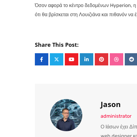
Όσον αφορά το κέντρο δεδομένων Hyperion, η
ότι θα βρίσκεται στη Λουιζιάνα και πιθανόν να 
Share This Post:
Youtube
LinkedIn
Pinterest
Stumble
Re
Jason
administrator
Ο Ιάσων έχει Δί
web designer κα