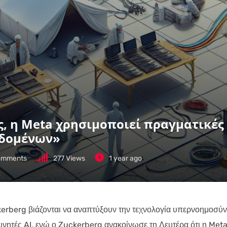
 η Meta χρησιμοποιεί πραγματικές 
εδομένων»
mments
277
Views
1 year ago
erberg βιάζονται να αναπτύξουν την τεχνολογία υπερνοημοσύ
ρευνητές AI, ενώ ο Zuckerberg ανακοίνωσε τη Δευτέρα ότι η Met