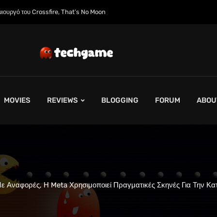
ε να συνεχίσει την υποστήριξη για φυσικούς δίσκους πριν από την ‘Επαναφορά
MOVIES
REVIEWS
BLOGGING
FORUM
ABOU
 Αναφορές, Η Meta Χρησιμοποιεί Πραγματικές Σκηνές Για Την Κ