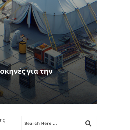
σκηνές για την
νης
a