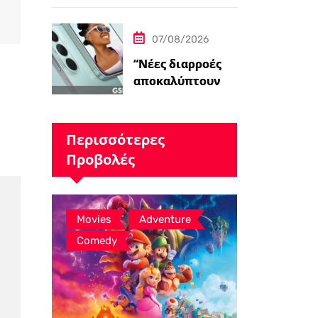
Η Μούμια 4»
07/08/2026
“Νέες διαρροές
αποκαλύπτουν τα
renders του
Samsung Galaxy
S26 FE και τις…
Περισσότερες
Προβολές
,
,
Movies
Adventure
Comedy