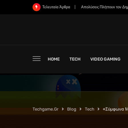
Skip
“Η Xbox φέρεται να σχεδίαζ
Τελευταία Άρθρα
to
content
HOME
TECH
VIDEO GAMING
Techgame.gr
Blog
Tech
«Σύμφωνα Με