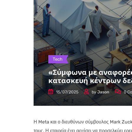
Tech
«Σύμφωνα με αναφορές,
κατασκευή κέντρων δ
15/07/2025
by
Jason
0
Co
Η Meta και ο διευθύνων σύμβουλος Mark Zuck
τους. Η εταιρεία έχει αρχίσει να προσελκύει ε