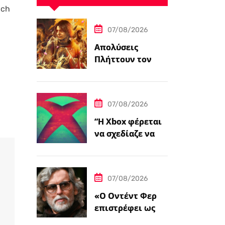
nch
07/08/2026
Απολύσεις
Πλήττουν τον
Δημιουργό του
Crossfire, That’s
No Moon
07/08/2026
“Η Xbox φέρεται
να σχεδίαζε να
συνεχίσει την
υποστήριξη για
φυσικούς
07/08/2026
δίσκους πριν από
την ‘Επαναφορά'”
«Ο Οντέντ Φερ
επιστρέφει ως
Άρντεθ Μπέι στο