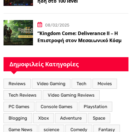
ήδη στο 100 level
08/02/2025
“Kingdom Come: Deliverance II – Η
Επιστροφή στον Μεσαιωνικό Κόσμο
με Νέα Βελτιωμένα Χαρακτηριστικά”
Δημοφιλείς Κατηγορίες
Reviews
Video Gaming
Tech
Movies
Tech Reviews
Video Gaming Reviews
PC Games
Console Games
Playstation
Blogging
Xbox
Adventure
Space
Game News
science
Comedy
Fantasy