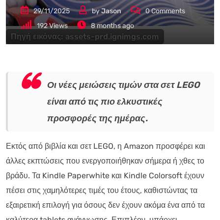
29/11/2025
by
Jason
0
Comments
192
Views
8 months ago
Πηγή εικόνας:
assets-prd.ignimgs.com
Οι νέες μειώσεις τιμών στα σετ LEGO
είναι από τις πιο ελκυστικές
προσφορές της ημέρας.
Εκτός από βιβλία και σετ LEGO, η Amazon προσφέρει και
άλλες εκπτώσεις που ενεργοποιήθηκαν σήμερα ή χθες το
βράδυ. Τα Kindle Paperwhite και Kindle Colorsoft έχουν
πέσει στις χαμηλότερες τιμές του έτους, καθιστώντας τα
εξαιρετική επιλογή για όσους δεν έχουν ακόμα ένα από τα
καλύτερα tablets ανάγνωσης. Επιπλέον, υπάρχει