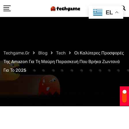
Skip
EL
to
content
Techgame.gr
Blog
Tech
Οι Καλύτερες Προσφορές
Της Amazon Για Τη Μαύρη Παρασκευή Που Βρήκα Ζωντανά
Για Το 2025