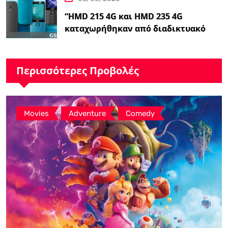
“HMD 215 4G και HMD 235 4G
καταχωρήθηκαν από διαδικτυακό
λιανοπωλητή, το…
Περισσότερες Προβολές
,
,
Movies
Adventure
Comedy