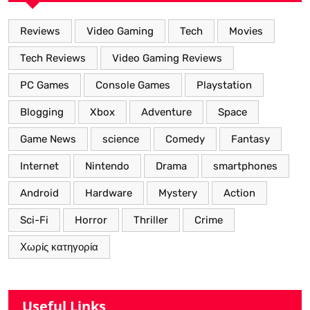
Reviews
Video Gaming
Tech
Movies
Tech Reviews
Video Gaming Reviews
PC Games
Console Games
Playstation
Blogging
Xbox
Adventure
Space
Game News
science
Comedy
Fantasy
Internet
Nintendo
Drama
smartphones
Android
Hardware
Mystery
Action
Sci-Fi
Horror
Thriller
Crime
Χωρίς κατηγορία
Useful Links