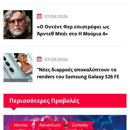
‘Επαναφορά'”
07/08/2026
«Ο Οντέντ Φερ επιστρέφει ως
Άρντεθ Μπέι στο Η Μούμια 4»
07/08/2026
“Νέες διαρροές αποκαλύπτουν τα
renders του Samsung Galaxy S26 FE
και τις…
Περισσότερες Προβολές
,
,
Movies
Adventure
Comedy