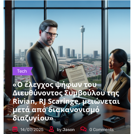
Tech
«Ο έλεγχος ψήφων του
Διευθύνοντος Συμβούλου της
Rivian, RJ Scaringe, μειώνεται
μετά από διακανονισμό
διαζυγίου»
14/07/2025
by
Jason
0
Comments