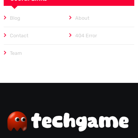
Blog
About
Contact
404 Error
Team