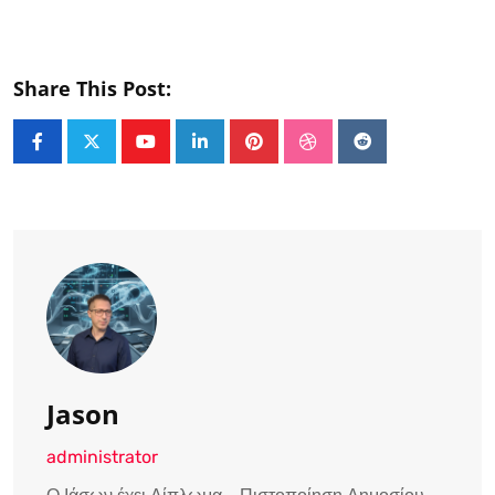
Share This Post:
Youtube
LinkedIn
Pinterest
StumbleUpon
Reddit
Jason
administrator