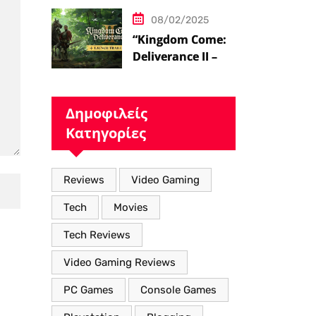
08/02/2025
“Kingdom Come:
Deliverance II – Η
Επιστροφή στον
Μεσαιωνικό
Κόσμο με Νέα
Δημοφιλείς
Βελτιωμένα
Κατηγορίες
Χαρακτηριστικά”
Reviews
Video Gaming
Tech
Movies
Tech Reviews
Video Gaming Reviews
PC Games
Console Games