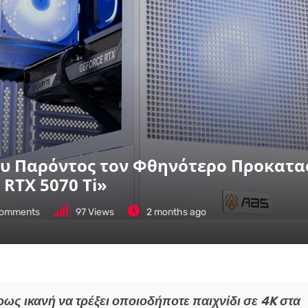
του Παρόντος τον Φθηνότερο Προκατ
 RTX 5070 Ti»
omments
97
Views
2 months ago
ρως ικανή να τρέξει οποιοδήποτε παιχνίδι σε 4K στα