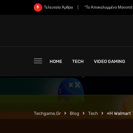
Skip
«Χάνει η Nintendo την Ψυχή
Τελευταία Άρθρα
to
content
HOME
TECH
VIDEO GAMING
Techgame.gr
Blog
Tech
«Η Walmart 