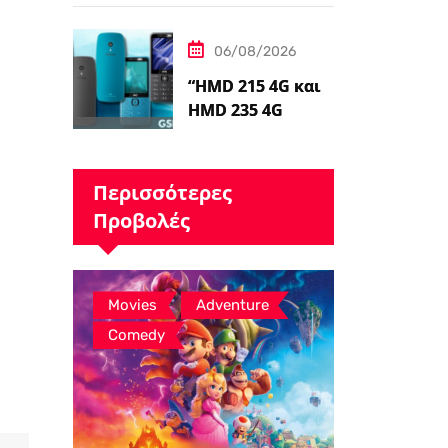
Ταινιών Avatar, ο
James Cameron
06/08/2026
Τώρα Λέει…
“HMD 215 4G και
HMD 235 4G
καταχωρήθηκαν
από διαδικτυακό
λιανοπωλητή,
Περισσότερες
το…
Προβολές
,
,
Movies
Adventure
Comedy