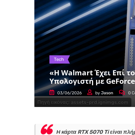
Tech
«Η Walmart Έχει Επί 
Υπολογιστή με GeForce
03/06/2026
by
Jason
0
C
Πηγή εικόνας:
assets-prd.ignimgs.com
Η κάρτα RTX 5070 Ti είναι πλή