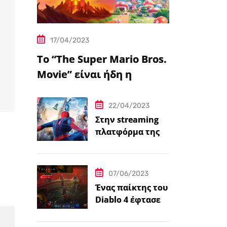
17/04/2023
Το “The Super Mario Bros.
Movie” είναι ήδη η
δημοφιλέστερη
μεταφορά
22/04/2023
βιντεοπαιχνιδιού στον
Στην streaming
πλατφόρμα της
κινηματογράφο
Disney+ από
σήμερα πέντε
ταινίες Spider-
07/06/2023
Man
Ένας παίκτης του
Diablo 4 έφτασε
ήδη στο 100 level