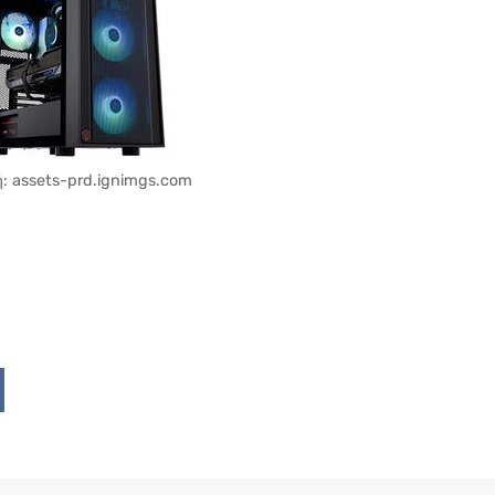
: assets-prd.ignimgs.com
Upon
ddit