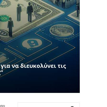
για να διευκολύνει τις
”
σει