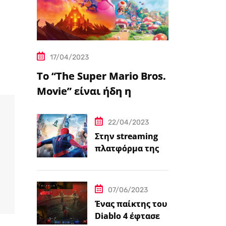
17/04/2023
Το “The Super Mario Bros.
Movie” είναι ήδη η
δημοφιλέστερη
μεταφορά
22/04/2023
βιντεοπαιχνιδιού στον
Στην streaming
πλατφόρμα της
κινηματογράφο
Disney+ από
σήμερα πέντε
ταινίες Spider-
07/06/2023
Man
Ένας παίκτης του
Diablo 4 έφτασε