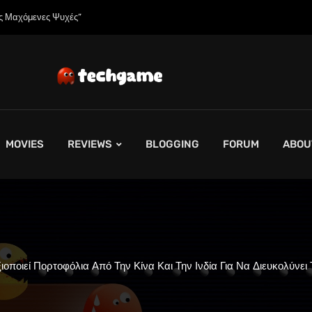
γείλετε το Spider-Man: Brand New Day σε 4K και Blu-Ray”
MOVIES
REVIEWS
BLOGGING
FORUM
ABOU
ιοποιεί Πορτοφόλια Από Την Κίνα Και Την Ινδία Για Να Διευκολύνει