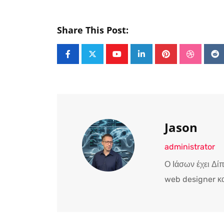
Share This Post:
Youtube
LinkedIn
Pinterest
Stumble
Re
Jason
administrator
Ο Ιάσων έχει Δί
web designer κα