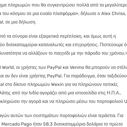
στημα πληρωμών που θα συγκεντρώσει πολλά από τα μεγαλύτερ
του κόσμου σε μια ενιαία πλατφόρμα», δήλωσε ο Alex Chriss,
l, σε μια δήλωση.
 τα σύνορα είναι εξαιρετικά περίπλοκη, και όμως αυτή η
ο δισεκατομμύρια καταναλωτές και επιχειρήσεις. Πιστεύουμε ότ
υνατότητα να αλλάξουν το παιχνίδι με την πάροδο του χρόνου.
l World, οι χρήστες των PayPal και Venmo θα μπορούν να στέλ
ι αν δεν είναι χρήστης PayPal. Για παράδειγμα, όταν ταξιδεύου
Pal στο δίκτυο πληρωμών Wexin για να πληρώνουν τοπικές
άτης από την Ινδία αγοράζει από μια ιστοσελίδα στις Η.Π.Α.,
λοκληρώσει την αγορά και να πληρώσει μέσω του πορτοφολιού U
αγών αυτών των συστημάτων πορτοφολιών είναι τεράστια. Για
 Mercado Pago ήταν 58,3 δισεκατομμύρια δολάρια το πρώτο