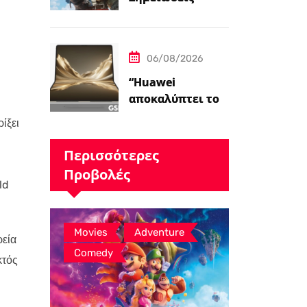
Ενημέρωσης για
το Assassin’s
Creed Black Flag
06/08/2026
Resynced…
“Huawei
αποκαλύπτει το
MateBook Fold
ίξει
2026 με Kirin X90
Plus SoC –
Περισσότερες
Ειδήσεις
Προβολές
GSMArena.com”
ld
,
,
Movies
Adventure
ρεία
Comedy
κτός