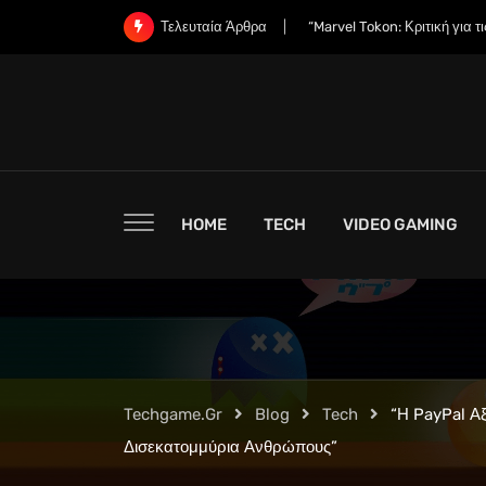
Skip
“Εδώ Μπορείτε να Προπαραγ
Τελευταία Άρθρα
to
content
HOME
TECH
VIDEO GAMING
Techgame.gr
Blog
Tech
“Η PayPal Αξ
Δισεκατομμύρια Ανθρώπους”