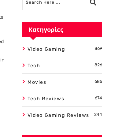
αι
Κατηγορίες
ed
869
Video Gaming
in
826
Tech
685
Movies
674
Tech Reviews
244
Video Gaming Reviews