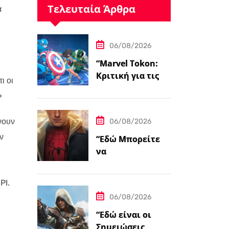
Τελευταία Άρθρα
α
06/08/2026
“Marvel Tokon:
Κριτική για τις
ι οι
Μαχόμενες
»
Ψυχές”
νουν
06/08/2026
ν
“Εδώ Μπορείτε
να
Προπαραγγείλετε
το Spider-Man:
PI.
Brand New Day
06/08/2026
σε 4K και Blu-
Ray”
“Εδώ είναι οι
Σημειώσεις