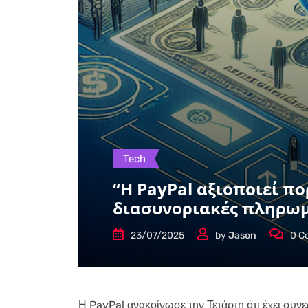
Tech
“Η PayPal αξιοποιεί πο
διασυνοριακές πληρωμ
23/07/2025
by
Jason
0
C
Η PayPal ανακοίνωσε την Τετάρτη ότι έχει συν