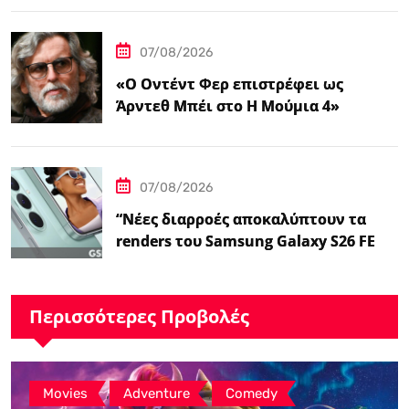
‘Επαναφορά'”
07/08/2026
«Ο Οντέντ Φερ επιστρέφει ως
Άρντεθ Μπέι στο Η Μούμια 4»
07/08/2026
“Νέες διαρροές αποκαλύπτουν τα
renders του Samsung Galaxy S26 FE
και τις…
Περισσότερες Προβολές
,
,
Movies
Adventure
Comedy