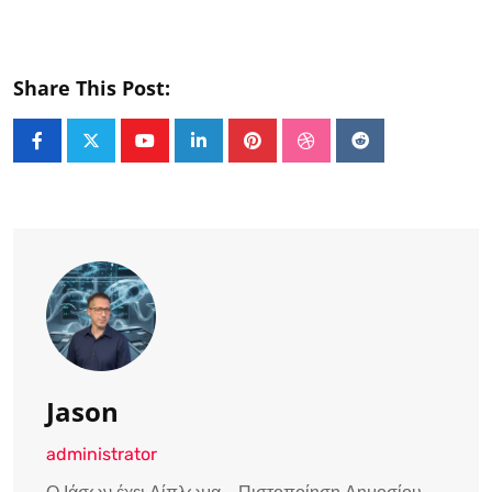
Share This Post:
Youtube
LinkedIn
Pinterest
StumbleUpon
Reddit
Jason
administrator