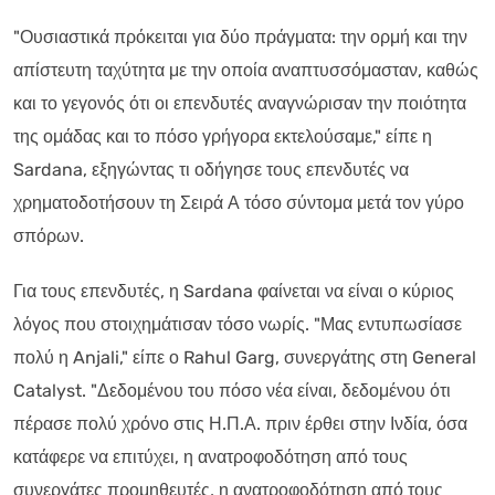
"Ουσιαστικά πρόκειται για δύο πράγματα: την ορμή και την
απίστευτη ταχύτητα με την οποία αναπτυσσόμασταν, καθώς
και το γεγονός ότι οι επενδυτές αναγνώρισαν την ποιότητα
της ομάδας και το πόσο γρήγορα εκτελούσαμε," είπε η
Sardana, εξηγώντας τι οδήγησε τους επενδυτές να
χρηματοδοτήσουν τη Σειρά Α τόσο σύντομα μετά τον γύρο
σπόρων.
Για τους επενδυτές, η Sardana φαίνεται να είναι ο κύριος
λόγος που στοιχημάτισαν τόσο νωρίς. "Μας εντυπωσίασε
πολύ η Anjali," είπε ο Rahul Garg, συνεργάτης στη General
Catalyst. "Δεδομένου του πόσο νέα είναι, δεδομένου ότι
πέρασε πολύ χρόνο στις Η.Π.Α. πριν έρθει στην Ινδία, όσα
κατάφερε να επιτύχει, η ανατροφοδότηση από τους
συνεργάτες προμηθευτές, η ανατροφοδότηση από τους