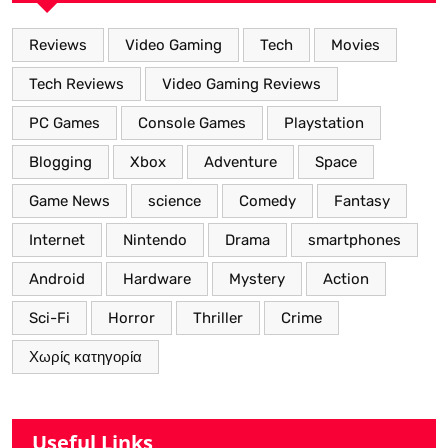
Reviews
Video Gaming
Tech
Movies
Tech Reviews
Video Gaming Reviews
PC Games
Console Games
Playstation
Blogging
Xbox
Adventure
Space
Game News
science
Comedy
Fantasy
Internet
Nintendo
Drama
smartphones
Android
Hardware
Mystery
Action
Sci-Fi
Horror
Thriller
Crime
Χωρίς κατηγορία
Useful Links