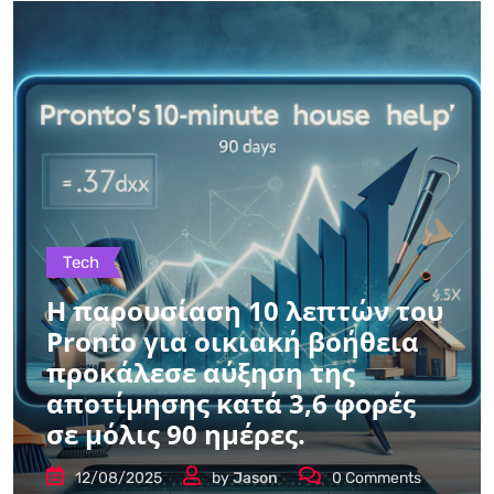
Tech
Η παρουσίαση 10 λεπτών του
Pronto για οικιακή βοήθεια
προκάλεσε αύξηση της
αποτίμησης κατά 3,6 φορές
σε μόλις 90 ημέρες.
12/08/2025
by
Jason
0
Comments