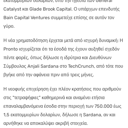
εκατομμυρίων δολαρίων, υπό την ηγεσία των General
Catalyst και Glade Brook Capital. Ο υπάρχων επενδυτής
Bain Capital Ventures συμμετείχε επίσης σε αυτόν τον
γύρο.
Η νέα χρηματοδότηση έρχεται μετά από ισχυρή δυναμική: Η
Pronto ισχυρίζεται ότι τα έσοδά της έχουν αυξηθεί σχεδόν
πέντε φορές, όπως δήλωσε η ιδρύτρια και Διευθύνων
Σύμβουλος Anjali Sardana στο TechCrunch, από τότε που
βγήκε από την αφάνεια πριν από τρεις μήνες.
Η νεοφυής επιχείρηση έχει πλέον κρατήσεις που αριθμούν
στις "τετραψήφιες" καθημερινά και αναμένει ετήσια
επαναλαμβανόμενα έσοδα στην περιοχή των 750.000 έως
1,5 εκατομμυρίων δολαρίων, δήλωσε η Sardana, αν και
αρνήθηκε να αποκαλύψει ακριβή στοιχεία.