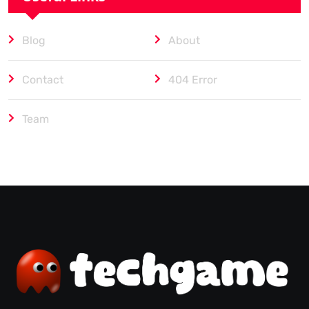
Blog
About
Contact
404 Error
Team