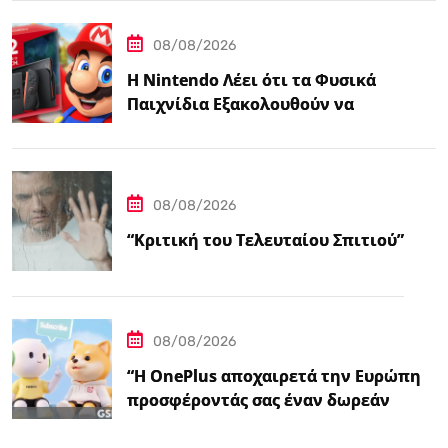
08/08/2026
Η Nintendo Λέει ότι τα Φυσικά
Παιχνίδια Εξακολουθούν να
Αποτελούν το 38,5%…
08/08/2026
“Κριτική του Τελευταίου Σπιτιού”
08/08/2026
“Η OnePlus αποχαιρετά την Ευρώπη
προσφέροντάς σας έναν δωρεάν
ασύρματο φορτιστή 50W – Ειδήσεις
GSMArena.com”