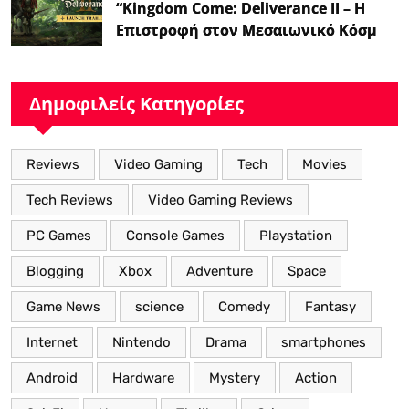
“Kingdom Come: Deliverance II – Η
Επιστροφή στον Μεσαιωνικό Κόσμο
με Νέα Βελτιωμένα Χαρακτηριστικά”
Δημοφιλείς Κατηγορίες
Reviews
Video Gaming
Tech
Movies
Tech Reviews
Video Gaming Reviews
PC Games
Console Games
Playstation
Blogging
Xbox
Adventure
Space
Game News
science
Comedy
Fantasy
Internet
Nintendo
Drama
smartphones
Android
Hardware
Mystery
Action