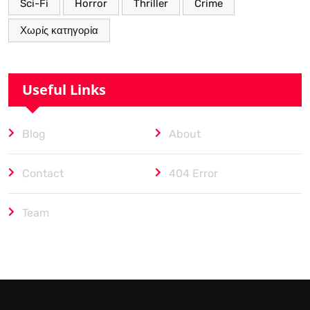
Sci-Fi
Horror
Thriller
Crime
Χωρίς κατηγορία
Useful Links
Blog
About
Contact
404 Error
Team