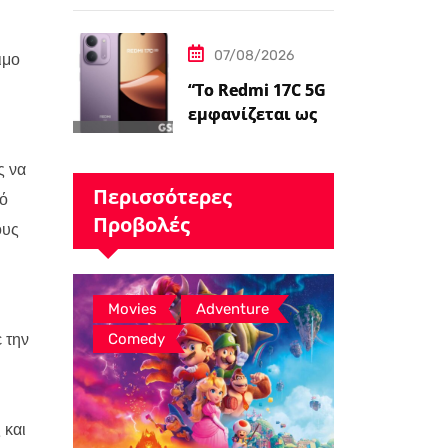
Gunn είναι
«επικεντρωμένο
07/08/2026
ιμο
ς»…
“Το Redmi 17C 5G
εμφανίζεται ως
επανέκδοση
άλλης συσκευής –
ς να
ειδήσεις
Περισσότερες
σό
GSMArena.com”
Προβολές
ους
,
,
Movies
Adventure
 την
Comedy
 και