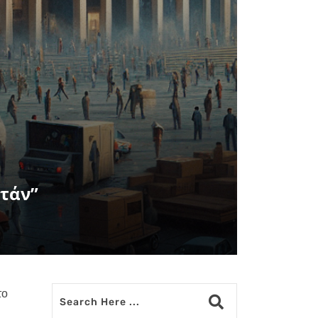
στάν”
το