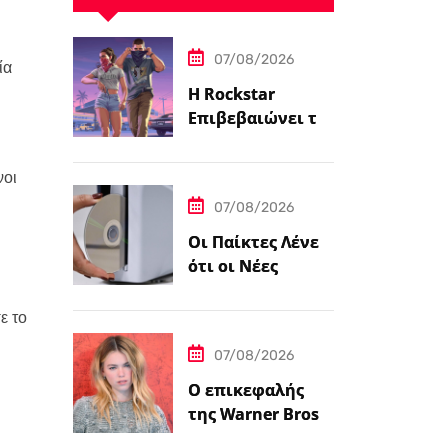
07/08/2026
ία
Η Rockstar
Επιβεβαιώνει το
Grand Theft Auto
6: Μια
νοι
Εκτεταμένη
07/08/2026
Ματιά Κάνει
Πρεμιέρα στο
Οι Παίκτες Λένε
Netflix Αυτόν τον
ότι οι Νέες
Μήνα
Κονσόλες
PlayStation 5
ε το
Έρχονται με
07/08/2026
Αυτοκόλλητο…
Ο επικεφαλής
της Warner Bros.
λέει ότι ο James