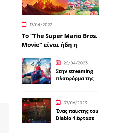
17/04/2023
Το “The Super Mario Bros.
Movie” είναι ήδη η
δημοφιλέστερη
μεταφορά
22/04/2023
βιντεοπαιχνιδιού στον
Στην streaming
πλατφόρμα της
κινηματογράφο
Disney+ από
σήμερα πέντε
ταινίες Spider-
07/06/2023
Man
Ένας παίκτης του
Diablo 4 έφτασε
ήδη στο 100 level