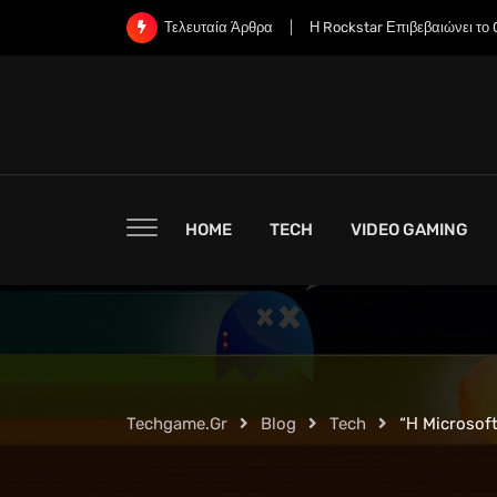
Skip
Η Rockstar Επιβεβαιώνει το Grand Theft Auto 6: Μια Εκτεταμ
Τελευταία Άρθρα
to
content
HOME
TECH
VIDEO GAMING
Techgame.gr
Blog
Tech
“Η Microsoft