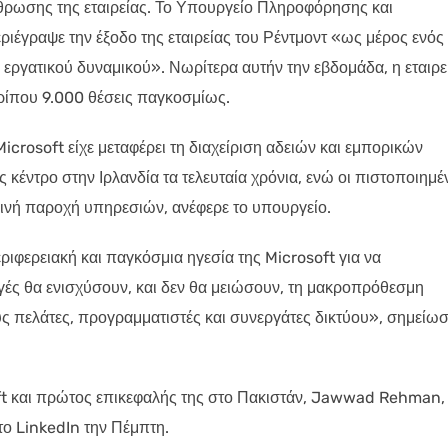
θρωσης της εταιρείας. Το Υπουργείο Πληροφόρησης και
έγραψε την έξοδο της εταιρείας του Ρέντμοντ «ως μέρος ενός
εργατικού δυναμικού». Νωρίτερα αυτήν την εβδομάδα, η εταιρε
ερίπου 9.000 θέσεις παγκοσμίως.
Microsoft είχε μεταφέρει τη διαχείριση αδειών και εμπορικών
κέντρο στην Ιρλανδία τα τελευταία χρόνια, ενώ οι πιστοποιημέ
ρινή παροχή υπηρεσιών, ανέφερε το υπουργείο.
ιφερειακή και παγκόσμια ηγεσία της Microsoft για να
γές θα ενισχύσουν, και δεν θα μειώσουν, τη μακροπρόθεσμη
ς πελάτες, προγραμματιστές και συνεργάτες δικτύου», σημείωσ
oft και πρώτος επικεφαλής της στο Πακιστάν, Jawwad Rehman,
το LinkedIn την Πέμπτη.