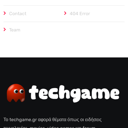
Contact
404 Error
Team
Το techgame.gr αφορά θέματα όπως οι ειδήσεις