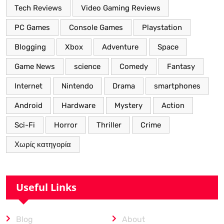
Tech Reviews
Video Gaming Reviews
PC Games
Console Games
Playstation
Blogging
Xbox
Adventure
Space
Game News
science
Comedy
Fantasy
Internet
Nintendo
Drama
smartphones
Android
Hardware
Mystery
Action
Sci-Fi
Horror
Thriller
Crime
Χωρίς κατηγορία
Useful Links
Blog
About