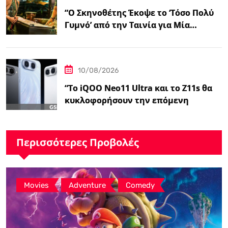
“Ο Σκηνοθέτης Έκοψε το ‘Τόσο Πολύ
Γυμνό’ από την Ταινία για Μία…
10/08/2026
“Το iQOO Neo11 Ultra και το Z11s θα
κυκλοφορήσουν την επόμενη
εβδομάδα,…
Περισσότερες Προβολές
,
,
Movies
Adventure
Comedy