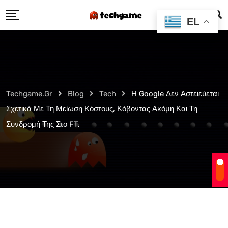
Skip
EL
to
content
Techgame.gr
Blog
Tech
Η Google Δεν Αστειεύεται
Σχετικά Με Τη Μείωση Κόστους, Κόβοντας Ακόμη Και Τη
Συνδρομή Της Στο FT.