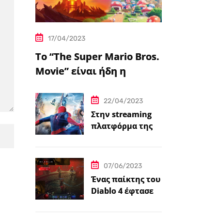
17/04/2023
Το “The Super Mario Bros.
Movie” είναι ήδη η
δημοφιλέστερη
μεταφορά
22/04/2023
βιντεοπαιχνιδιού στον
Στην streaming
πλατφόρμα της
κινηματογράφο
Disney+ από
σήμερα πέντε
ταινίες Spider-
07/06/2023
Man
Ένας παίκτης του
Diablo 4 έφτασε
ήδη στο 100 level