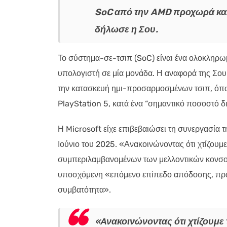
SoC από την AMD προχωρά καλά
δήλωσε η Σου.
Το σύστημα-σε-τσιπ (SoC) είναι ένα ολοκληρ
υπολογιστή σε μία μονάδα. Η αναφορά της Σου
την κατασκευή ημι-προσαρμοσμένων τσιπ, όπως
PlayStation 5, κατά ένα “σημαντικό ποσοστό δ
Η Microsoft είχε επιβεβαιώσει τη συνεργασία τ
Ιούνιο του 2025. «Ανακοινώνοντας ότι χτίζου
συμπεριλαμβανομένων των μελλοντικών κονσολώ
υποσχόμενη «επόμενο επίπεδο απόδοσης, πρω
συμβατότητα».
«Ανακοινώνοντας ότι χτίζουμε