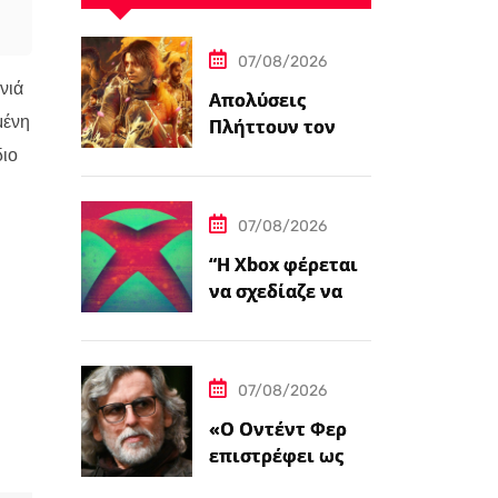
07/08/2026
νιά
Απολύσεις
μένη
Πλήττουν τον
Δημιουργό του
διο
Crossfire, That’s
No Moon
07/08/2026
“Η Xbox φέρεται
να σχεδίαζε να
συνεχίσει την
υποστήριξη για
φυσικούς
07/08/2026
δίσκους πριν από
την ‘Επαναφορά'”
«Ο Οντέντ Φερ
επιστρέφει ως
Άρντεθ Μπέι στο