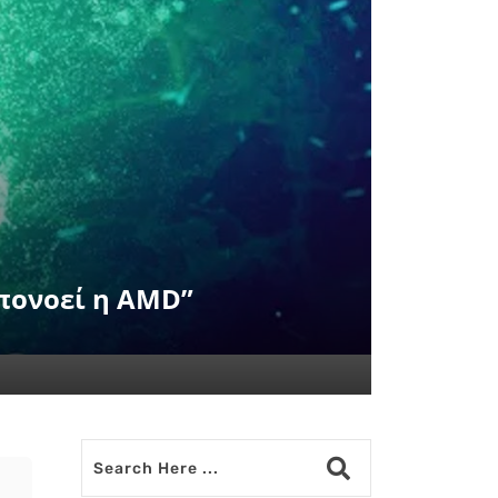
Υπονοεί η AMD”