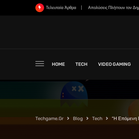
Skip
Απολύσεις Πλήττουν τον Δημ
Τελευταία Άρθρα
to
content
HOME
TECH
VIDEO GAMING
Techgame.gr
Blog
Tech
“Η Επόμενη 