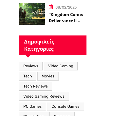
08/02/2025
“Kingdom Come:
Deliverance II – Η
Επιστροφή στον
Μεσαιωνικό
Κόσμο με Νέα
Δημοφιλείς
Βελτιωμένα
Κατηγορίες
Χαρακτηριστικά”
Reviews
Video Gaming
Tech
Movies
Tech Reviews
Video Gaming Reviews
PC Games
Console Games