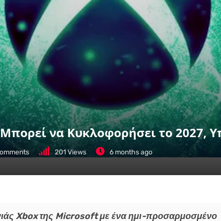
 Μπορεί να Κυκλοφορήσει το 2027, 
omments
201
Views
6 months ago
νιάς Xbox της Microsoft με ένα ημι-προσαρμοσμένο