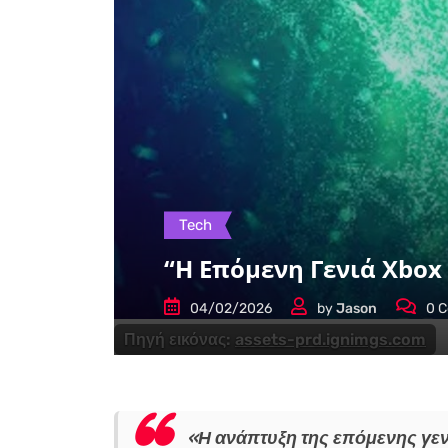
Tech
“Η Επόμενη Γενιά Xbox
04/02/2026
by
Jason
0
C
Πηγή εικόνας:
assets-prd.ignimgs.com
«Η ανάπτυξη της επόμενης γε