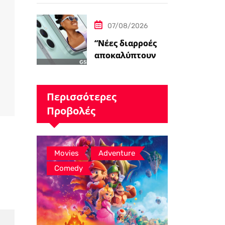
Η Μούμια 4»
07/08/2026
“Νέες διαρροές
αποκαλύπτουν τα
renders του
Samsung Galaxy
S26 FE και τις…
Περισσότερες
Προβολές
,
,
Movies
Adventure
Comedy