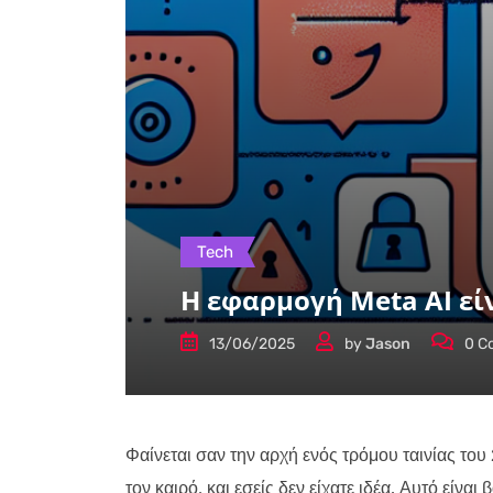
Tech
Η εφαρμογή Meta AI εί
13/06/2025
by
Jason
0
C
Φαίνεται σαν την αρχή ενός τρόμου ταινίας του
τον καιρό, και εσείς δεν είχατε ιδέα. Αυτό εί