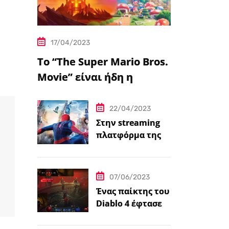
17/04/2023
Το “The Super Mario Bros.
Movie” είναι ήδη η
δημοφιλέστερη
μεταφορά
22/04/2023
βιντεοπαιχνιδιού στον
Στην streaming
πλατφόρμα της
κινηματογράφο
Disney+ από
σήμερα πέντε
ταινίες Spider-
07/06/2023
Man
Ένας παίκτης του
Diablo 4 έφτασε
ήδη στο 100 level