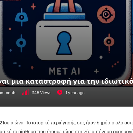
ναι μια καταστροφή για την ιδιωτικ
omments
345
Views
1 year ago
 21ου αιώνα: Το ιστορικό περιήγησής σας ήταν δημόσιο όλο αυτ
ναι βασικά το αίσθημα που έχουμε τώρα στη νέα αυτόνομη εφαρμογ