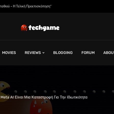
η Εξαντλήσει τη Συνολική Παραγωγική Ικανότητα τους για το 2027”
MOVIES
REVIEWS
BLOGGING
FORUM
ABOU
eta AI Είναι Μια Καταστροφή Για Την Ιδιωτικότητα