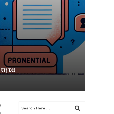
ότητα
ό
ή