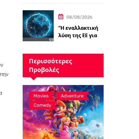
τον Kit Connor ως
Cyclops.
08/08/2026
“Η εναλλακτική
λύση της ΕΕ για
το Starlink
παίρνει το
πράσινο φως,…
Περισσότερες
υν
Προβολές
στην
α
,
,
Movies
Adventure
Comedy