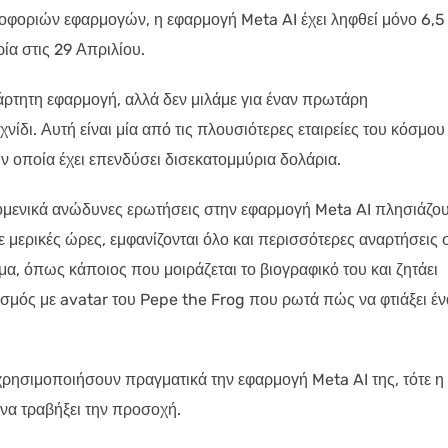
ροφοριών εφαρμογών, η εφαρμογή Meta AI έχει ληφθεί μόνο 6,5
ία στις 29 Απριλίου.
ξάρτητη εφαρμογή, αλλά δεν μιλάμε για έναν πρωτάρη
νίδι. Αυτή είναι μία από τις πλουσιότερες εταιρείες του κόσμου
ν οποία έχει επενδύσει δισεκατομμύρια δολάρια.
νομενικά ανώδυνες ερωτήσεις στην εφαρμογή Meta AI πλησιάζο
ε μερικές ώρες, εμφανίζονται όλο και περισσότερες αναρτήσεις 
, όπως κάποιος που μοιράζεται το βιογραφικό του και ζητάει
σμός με avatar του Pepe the Frog που ρωτά πώς να φτιάξει έν
χρησιμοποιήσουν πραγματικά την εφαρμογή Meta AI της, τότε η
 να τραβήξει την προσοχή.