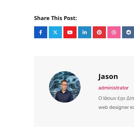
Share This Post:
Youtube
LinkedIn
Pinterest
Stumble
Re
Jason
administrator
Ο Ιάσων έχει Δί
web designer κα