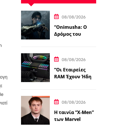
08/08/2026
“Onimusha: Ο
Δρόμος του
Σπαθιού – Η
m
Τελική
Προεπισκόπηση”
08/08/2026
“Οι Εταιρείες
RAM Έχουν Ήδη
λογη
Εξαντλήσει τη
χε
Συνολική
le
Παραγωγική
08/08/2026
ιατί
Ικανότητα τους
για το 2027”
Η ταινία “X-Men”
των Marvel
Studios επιλέγει