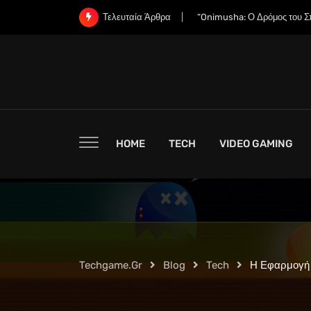
Skip
“Οι Εταιρείες RAM Έχουν Ήδ
Τελευταία Άρθρα
to
content
HOME
TECH
VIDEO GAMING
Techgame.gr
Blog
Tech
Η Εφαρμογή M