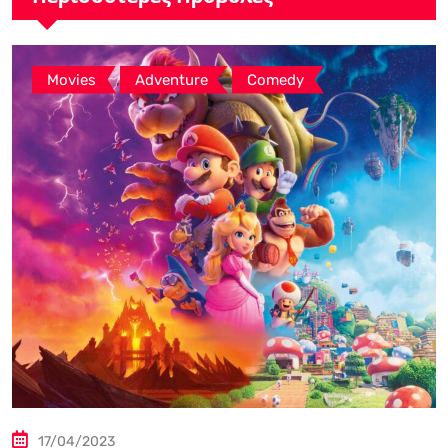
,
,
Movies
Adventure
Comedy
17/04/2023