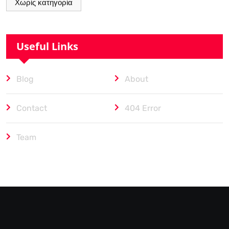
Χωρίς κατηγορία
Useful Links
Blog
About
Contact
404 Error
Team