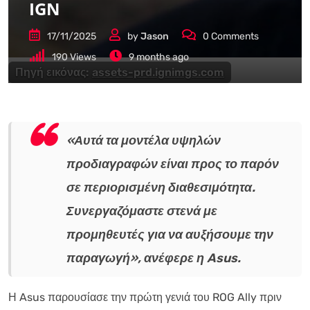
IGN
17/11/2025
by
Jason
0
Comments
190
Views
9 months ago
Πηγή εικόνας:
assets-prd.ignimgs.com
«Αυτά τα μοντέλα υψηλών
προδιαγραφών είναι προς το παρόν
σε περιορισμένη διαθεσιμότητα.
Συνεργαζόμαστε στενά με
προμηθευτές για να αυξήσουμε την
παραγωγή», ανέφερε η Asus.
Η Asus παρουσίασε την πρώτη γενιά του ROG Ally πριν