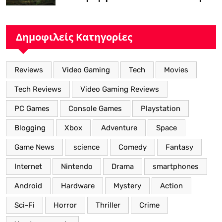
με Νέα Βελτιωμένα Χαρακτηριστικά”
Δημοφιλείς Κατηγορίες
Reviews
Video Gaming
Tech
Movies
Tech Reviews
Video Gaming Reviews
PC Games
Console Games
Playstation
Blogging
Xbox
Adventure
Space
Game News
science
Comedy
Fantasy
Internet
Nintendo
Drama
smartphones
Android
Hardware
Mystery
Action
Sci-Fi
Horror
Thriller
Crime