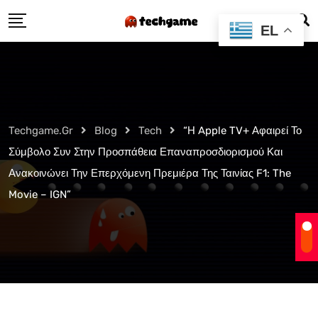
Skip
EL
to
content
Techgame.gr
Blog
Tech
“Η Apple TV+ Αφαιρεί Το
Σύμβολο Συν Στην Προσπάθεια Επαναπροσδιορισμού Και
Ανακοινώνει Την Επερχόμενη Πρεμιέρα Της Ταινίας F1: The
Movie – IGN”