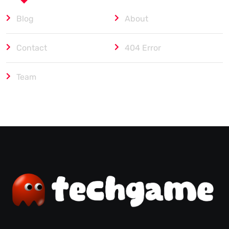
Blog
About
Contact
404 Error
Team