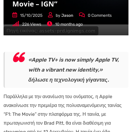
Movie – IGN”
15/10/2025
by
Jason
0
Comments
226
Views
10 months ago
Πηγή εικόνας:
assets-prd.ignimgs.com
«Apple TV+ is now simply Apple TV,
with a vibrant new identity,»
δήλωσε η τεχνολογική γίγαντας.
Παράλληλα με την ανανέωση του ονόματος, η Apple
ανακοίνωσε την πρεμιέρα της πολυαναμενόμενης ταινίας
“F1: The Movie” στην πλατφόρμα της. Η ταινία, με
πρωταγωνιστή τον Brad Pitt, θα είναι διαθέσιμη για
streaming από τις 12 Δεκεμβρίου. Η ταινία έχει ήδη