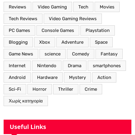
Reviews
Video Gaming
Tech
Movies
Tech Reviews
Video Gaming Reviews
PC Games
Console Games
Playstation
Blogging
Xbox
Adventure
Space
Game News
science
Comedy
Fantasy
Internet
Nintendo
Drama
smartphones
Android
Hardware
Mystery
Action
Sci-Fi
Horror
Thriller
Crime
Χωρίς κατηγορία
Useful Links