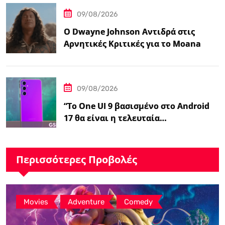
09/08/2026
Ο Dwayne Johnson Αντιδρά στις
Αρνητικές Κριτικές για το Moana
Μετά την Αποτυχία της Ζωντανής
Δράσης της Disney
09/08/2026
“Το One UI 9 βασισμένο στο Android
17 θα είναι η τελευταία…
Περισσότερες Προβολές
,
,
Movies
Adventure
Comedy