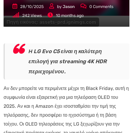
28/10/2025
by
Jason
0
Comments
242
Views
10 months ago
Πηγή εικόνας:
assets-prd.ignimgs.com
Η LG Evo C5 είναι η καλύτερη
επιλογή για streaming 4K HDR
περιεχομένου.
Αν δεν μπορείτε να περιμένετε μέχρι τη Black Friday, αυτή η
συμφωνία είναι εξαιρετική για μια τηλεόραση OLED του
2025. Αν και η Amazon έχει ισοσταθμίσει την τιμή της
τηλεόρασης, δεν προσφέρει το ηχοσύστημα ή τη βάση
τοίχου. Οι OLED τηλεοράσεις της LG ξεχωρίζουν για την
εξαιρετική ποιότητα εικόνας, το χαμηλό χρόνο απόκρισης