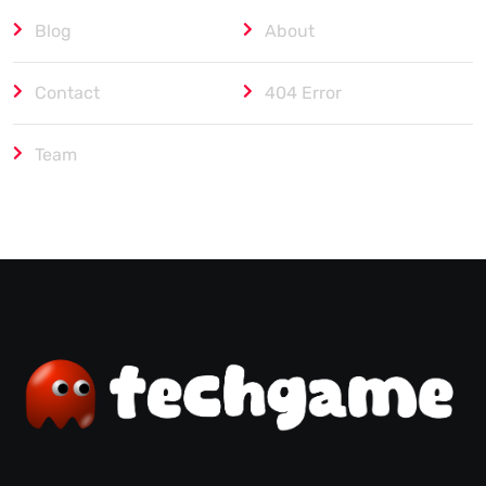
Blog
About
Contact
404 Error
Team