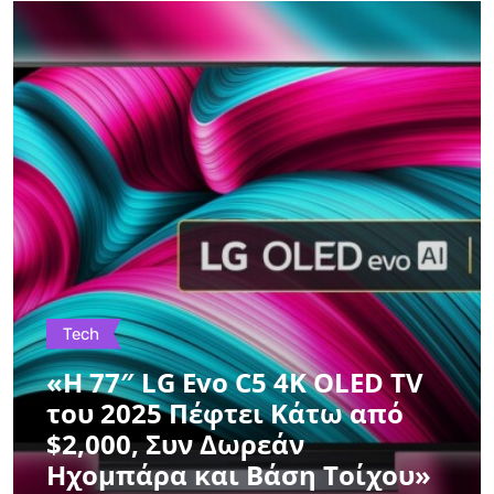
Tech
«Η 77″ LG Evo C5 4K OLED TV
του 2025 Πέφτει Κάτω από
$2,000, Συν Δωρεάν
Ηχομπάρα και Βάση Τοίχου»