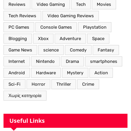
Reviews
Video Gaming
Tech
Movies
Tech Reviews
Video Gaming Reviews
PC Games
Console Games
Playstation
Blogging
Xbox
Adventure
Space
Game News
science
Comedy
Fantasy
Internet
Nintendo
Drama
smartphones
Android
Hardware
Mystery
Action
Sci-Fi
Horror
Thriller
Crime
Χωρίς κατηγορία
Useful Links