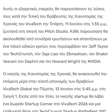
Αυτές οι εξαιρετικές εταιρείες θα παρουσιάσουν τις λύσεις
τους κατά την Τελική του Βράβευσης της Καινοτομίας της
Χρονιάς του VivaTech την Τετάρτη, 11 Ιουνίου στις 1:35 μ.μ.,
ζωντανά στη σκηνή του Pitch Studio. Κάθε παρουσίαση θα
ακολουθηθεί από συνεδρία ερωτήσεων και απαντήσεων με
ένα πάνελ ειδικών κριτών που περιλαμβάνει τον Jeff Taylor
του TechCrunch, τον Jaja Liao του 25madison, τον Shabir
Vasram του Daphni και τον Howard Wright της NVIDIA.
Ο νικητής της Καινοτομίας της Χρονιάς θα ανακοινωθεί την
επόμενη μέρα στην τελετή απονομής των Βραβείων
VivaTech Global την Πέμπτη, 12 Ιουνίου στις 5:45 μ.μ. στη
Σκηνή 1. Εκτός από τον τίτλο, το νικητής startup θα λάβει
ένα δωρεάν Startup Corner στο VivaTech 2026 και μια
επιθυμητή θέση στο TechCrunch Startup Battlefield 200.