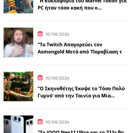
“Η κυκλοφορία του Marvel Tokon για
PC ήταν τόσο κακή που ο…
10/08/2026
“Το Twitch Απαγορεύει τον
Asmongold Μετά από ‘Παραβίαση των
Κατευθυντήριων Γραμμών της
Κοινότητας'”
10/08/2026
“Ο Σκηνοθέτης Έκοψε το ‘Τόσο Πολύ
Γυμνό’ από την Ταινία για Μία…
10/08/2026
“Το iQOO Neo11 Ultra και το Z11s θα