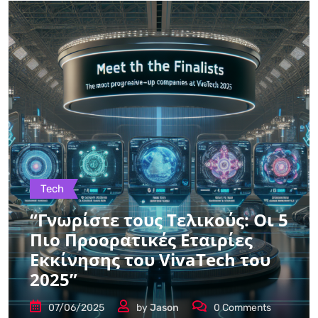
Tech
“Γνωρίστε τους Τελικούς: Οι 5
Πιο Προορατικές Εταιρίες
Εκκίνησης του VivaTech του
2025”
07/06/2025
by
Jason
0
Comments