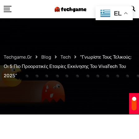
Skip
EL
to
content
Techgame.gr
Blog
Tech
“Γνωρίστε Τους Τελικούς:
Οι 5 Πιο Προορατικές Εταιρίες Εκκίνησης Του VivaTech Του
2025”