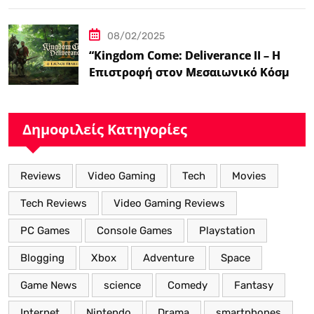
08/02/2025
“Kingdom Come: Deliverance II – Η
Επιστροφή στον Μεσαιωνικό Κόσμο
με Νέα Βελτιωμένα Χαρακτηριστικά”
Δημοφιλείς Κατηγορίες
Reviews
Video Gaming
Tech
Movies
Tech Reviews
Video Gaming Reviews
PC Games
Console Games
Playstation
Blogging
Xbox
Adventure
Space
Game News
science
Comedy
Fantasy
Internet
Nintendo
Drama
smartphones