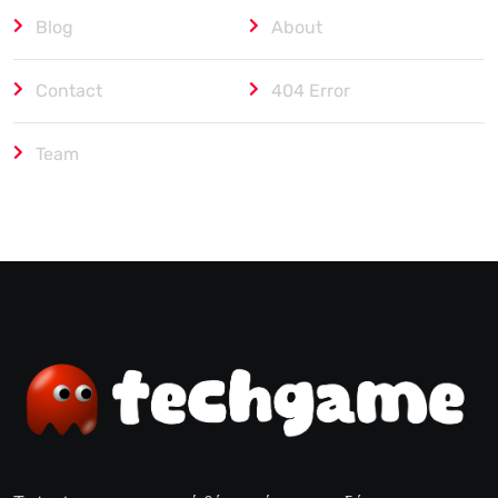
Blog
About
Contact
404 Error
Team