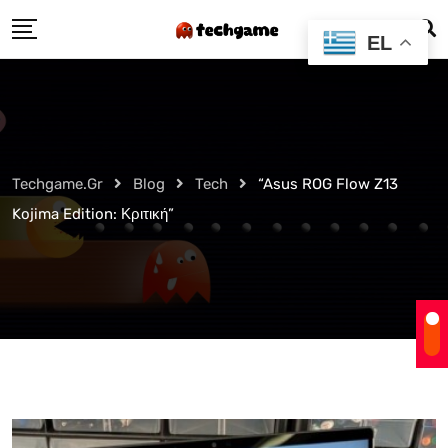
Skip
EL
to
content
Techgame.gr
Blog
Tech
“Asus ROG Flow Z13
Kojima Edition: Κριτική”