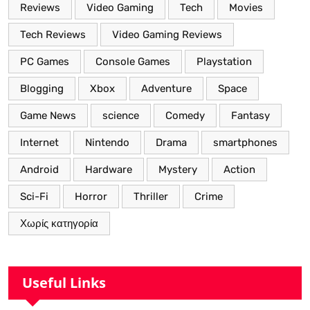
Reviews
Video Gaming
Tech
Movies
Tech Reviews
Video Gaming Reviews
PC Games
Console Games
Playstation
Blogging
Xbox
Adventure
Space
Game News
science
Comedy
Fantasy
Internet
Nintendo
Drama
smartphones
Android
Hardware
Mystery
Action
Sci-Fi
Horror
Thriller
Crime
Χωρίς κατηγορία
Useful Links