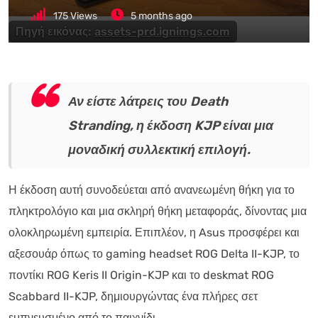
175
Views
5 months ago
Πηγή εικόνας:
assets-prd.ignimgs.com
Αν είστε λάτρεις του Death
Stranding, η έκδοση KJP είναι μια
μοναδική συλλεκτική επιλογή.
Η έκδοση αυτή συνοδεύεται από ανανεωμένη θήκη για το
πληκτρολόγιο και μια σκληρή θήκη μεταφοράς, δίνοντας μια
ολοκληρωμένη εμπειρία. Επιπλέον, η Asus προσφέρει και
αξεσουάρ όπως το gaming headset ROG Delta II-KJP, το
ποντίκι ROG Keris II Origin-KJP και το deskmat ROG
Scabbard II-KJP, δημιουργώντας ένα πλήρες σετ
εμπνευσμένο από το παιχνίδι.