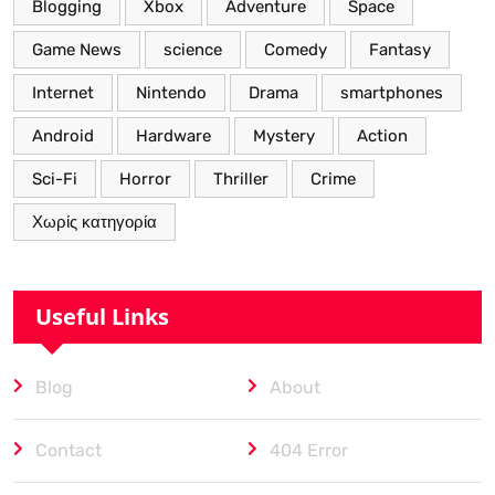
Blogging
Xbox
Adventure
Space
Game News
science
Comedy
Fantasy
Internet
Nintendo
Drama
smartphones
Android
Hardware
Mystery
Action
Sci-Fi
Horror
Thriller
Crime
Χωρίς κατηγορία
Useful Links
Blog
About
Contact
404 Error