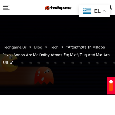
Skip
EL
to
content
Techgame.gr
Blog
Tech
“Αποκτήστε Τη Μπάρα
Ήχου Sonos Arc Με Dolby Atmos Στη Μισή Τιμή Από Μια Arc
Ultra”