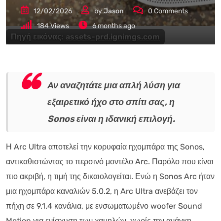
12/02/2026
by
Jason
0
Comments
184
Views
6 months ago
Πηγή εικόνας:
assets-prd.ignimgs.com
Αν αναζητάτε μια απλή λύση για
εξαιρετικό ήχο στο σπίτι σας, η
Sonos είναι η ιδανική επιλογή.
Η Arc Ultra αποτελεί την κορυφαία ηχομπάρα της Sonos,
αντικαθιστώντας το περσινό μοντέλο Arc. Παρόλο που είναι
πιο ακριβή, η τιμή της δικαιολογείται. Ενώ η Sonos Arc ήταν
μια ηχομπάρα καναλιών 5.0.2, η Arc Ultra ανεβάζει τον
πήχη σε 9.1.4 κανάλια, με ενσωματωμένο woofer Sound
Motion για ενίσχυση των χαμηλών, χωρίς την ανάγκη