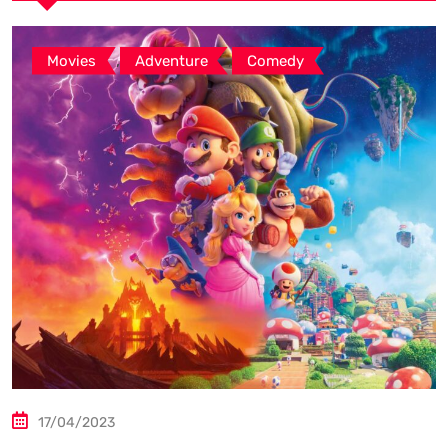
,
,
Movies
Adventure
Comedy
17/04/2023