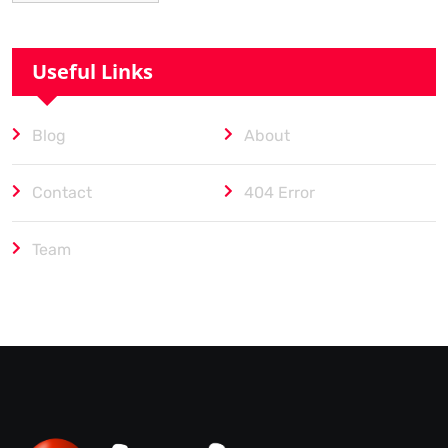
Useful Links
Blog
About
Contact
404 Error
Team