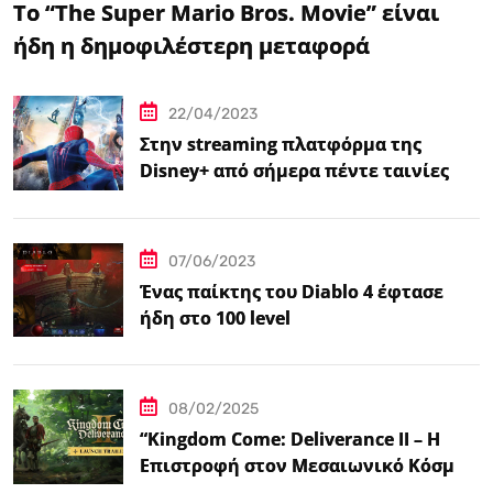
Το “The Super Mario Bros. Movie” είναι
ήδη η δημοφιλέστερη μεταφορά
βιντεοπαιχνιδιού στον κινηματογράφο
22/04/2023
Στην streaming πλατφόρμα της
Disney+ από σήμερα πέντε ταινίες
Spider-Man
07/06/2023
Ένας παίκτης του Diablo 4 έφτασε
ήδη στο 100 level
08/02/2025
“Kingdom Come: Deliverance II – Η
Επιστροφή στον Μεσαιωνικό Κόσμο
με Νέα Βελτιωμένα Χαρακτηριστικά”