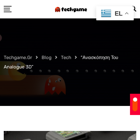
Skip
EL
to
content
Techgame.gr
Blog
Tech
“Ανασκόπηση Του
Analogue 3D”