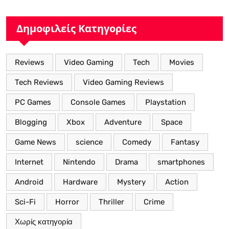
Δημοφιλείς Κατηγορίες
Reviews
Video Gaming
Tech
Movies
Tech Reviews
Video Gaming Reviews
PC Games
Console Games
Playstation
Blogging
Xbox
Adventure
Space
Game News
science
Comedy
Fantasy
Internet
Nintendo
Drama
smartphones
Android
Hardware
Mystery
Action
Sci-Fi
Horror
Thriller
Crime
Χωρίς κατηγορία