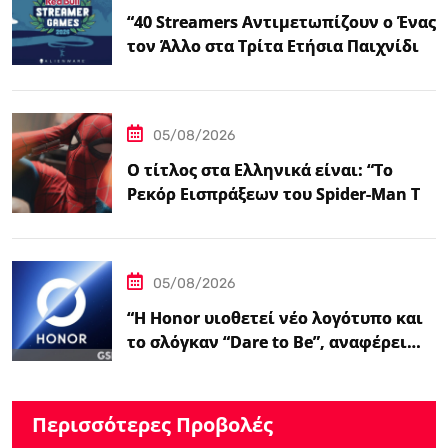
“40 Streamers Αντιμετωπίζουν ο Ένας
τον Άλλο στα Τρίτα Ετήσια Παιχνίδια
Streamer του Ludwig – IGN”
05/08/2026
Ο τίτλος στα Ελληνικά είναι: “Το
Ρεκόρ Εισπράξεων του Spider-Man Το
Επιβεβαιώνει:…
05/08/2026
“Η Honor υιοθετεί νέο λογότυπο και
το σλόγκαν “Dare to Be”, αναφέρει…
Περισσότερες Προβολές