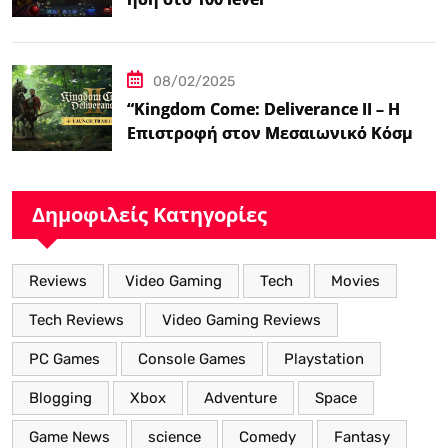
08/02/2025
“Kingdom Come: Deliverance II – Η
Επιστροφή στον Μεσαιωνικό Κόσμο
με Νέα Βελτιωμένα Χαρακτηριστικά”
Δημοφιλείς Κατηγορίες
Reviews
Video Gaming
Tech
Movies
Tech Reviews
Video Gaming Reviews
PC Games
Console Games
Playstation
Blogging
Xbox
Adventure
Space
Game News
science
Comedy
Fantasy