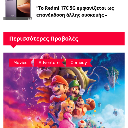
“Το Redmi 17C 5G εμφανίζεται ως
επανέκδοση άλλης συσκευής –
ειδήσεις GSMArena.com”
Περισσότερες Προβολές
,
,
Movies
Adventure
Comedy