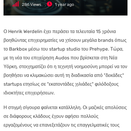
286
Views
1 year ago
Ο Henrik Werdelin έχει περάσει τα τελευταία 15 χρόνια
βοηθώντας επιχειρηματίες να χτίσουν μεγάλα brands όπως
το Barkbox μέσω του startup studio του Prehype. Τώρα,
με τη νέα του επιχείρηση Audos που βρίσκεται στη Νέα
Υόρκη, στοιχηματίζει ότι η τεχνητή νοημοσύνη μπορεί να τον
βοηθήσει να κλιμακώσει αυτή τη διαδικασία από "δεκάδες"
startups ετησίως σε "εκατοντάδες χιλιάδες" φιλόδοξους
ιδιοκτήτες επιχειρήσεων.
Η στιγμή σίγουρα φαίνεται κατάλληλη. Οι μαζικές απολύσεις
σε διάφορους κλάδους έχουν αφήσει πολλούς
εργαζομένους να επανεξετάζουν τις επαγγελματικές τους