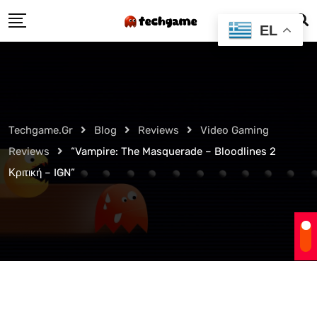
Skip
EL
to
content
Techgame.gr
Blog
Reviews
Video Gaming
Reviews
“Vampire: The Masquerade – Bloodlines 2
Κριτική – IGN”