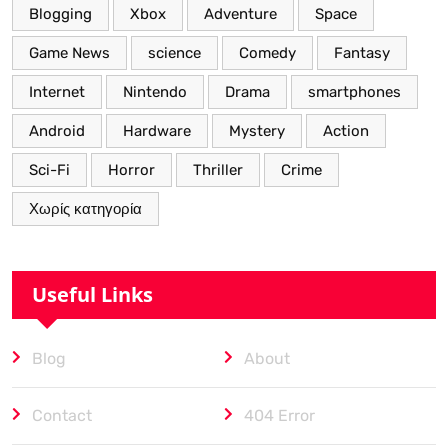
Blogging
Xbox
Adventure
Space
Game News
science
Comedy
Fantasy
Internet
Nintendo
Drama
smartphones
Android
Hardware
Mystery
Action
Sci-Fi
Horror
Thriller
Crime
Χωρίς κατηγορία
Useful Links
Blog
About
Contact
404 Error