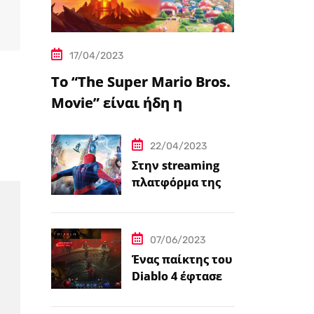
17/04/2023
Το “The Super Mario Bros.
Movie” είναι ήδη η
δημοφιλέστερη
μεταφορά
22/04/2023
βιντεοπαιχνιδιού στον
Στην streaming
πλατφόρμα της
κινηματογράφο
Disney+ από
σήμερα πέντε
ταινίες Spider-
07/06/2023
Man
Ένας παίκτης του
Diablo 4 έφτασε
ήδη στο 100 level