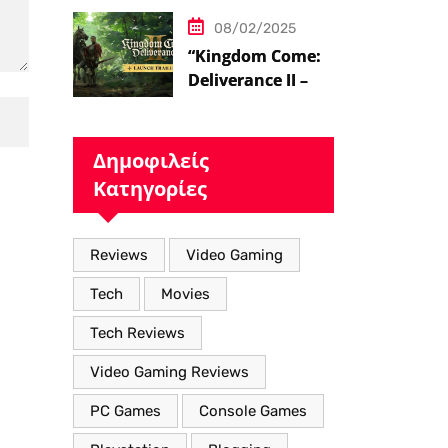
08/02/2025
“Kingdom Come:
Deliverance II – Η
Επιστροφή στον
Μεσαιωνικό
Κόσμο με Νέα
Δημοφιλείς
Βελτιωμένα
Κατηγορίες
Χαρακτηριστικά”
Reviews
Video Gaming
Tech
Movies
Tech Reviews
Video Gaming Reviews
PC Games
Console Games