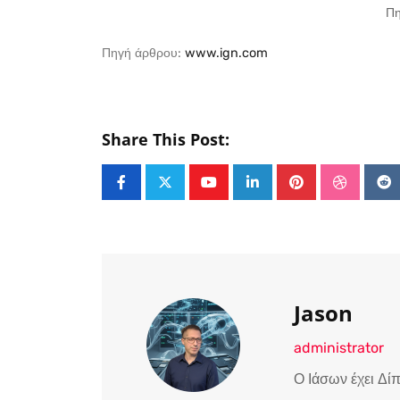
Πη
Πηγή άρθρου:
www.ign.com
Share This Post:
Youtube
LinkedIn
Pinterest
Stumble
Re
Jason
administrator
Ο Ιάσων έχει Δί