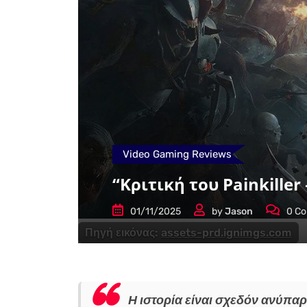
Video Gaming Reviews
“Κριτική του Painkiller 
01/11/2025
by
Jason
0
Co
Πηγή εικόνας:
assets-prd.ignimgs.com
Η ιστορία είναι σχεδόν ανύπαρκ