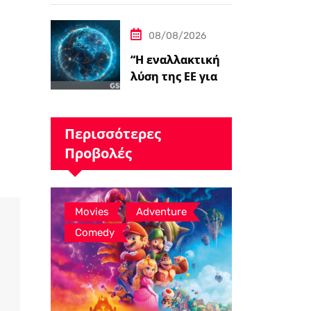
τον Kit Connor ως
Cyclops.
08/08/2026
“Η εναλλακτική
λύση της ΕΕ για
το Starlink
παίρνει το
πράσινο φως,…
Περισσότερες
Προβολές
,
,
Movies
Adventure
Comedy