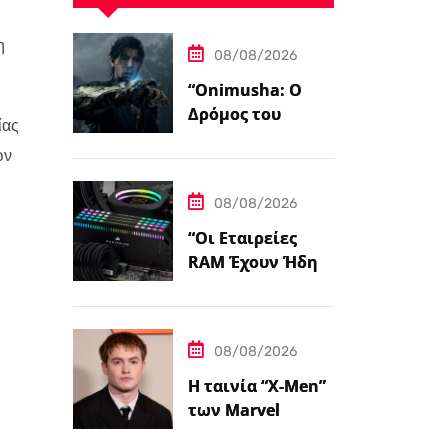
η
08/08/2026
“Onimusha: Ο
Δρόμος του
ίας
Σπαθιού – Η
ων
Τελική
Προεπισκόπηση”
08/08/2026
“Οι Εταιρείες
RAM Έχουν Ήδη
Εξαντλήσει τη
Συνολική
Παραγωγική
08/08/2026
Ικανότητα τους
για το 2027”
Η ταινία “X-Men”
των Marvel
Studios επιλέγει