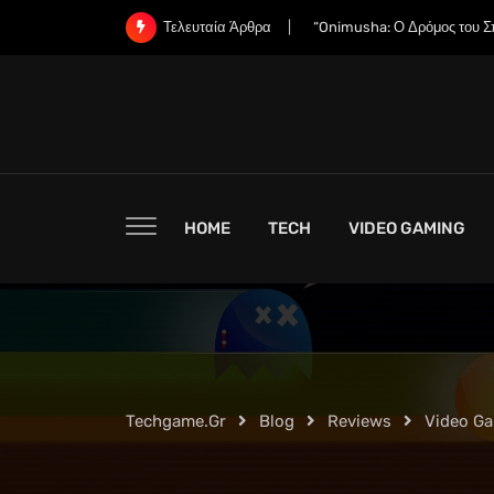
Skip
“Οι Εταιρείες RAM Έχουν Ήδ
Τελευταία Άρθρα
to
content
HOME
TECH
VIDEO GAMING
Techgame.gr
Blog
Reviews
Video G