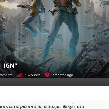
– IGN”
mments
187
Views
9 months ago
τη: είστε μία από τις τέσσερις ψυχές στο