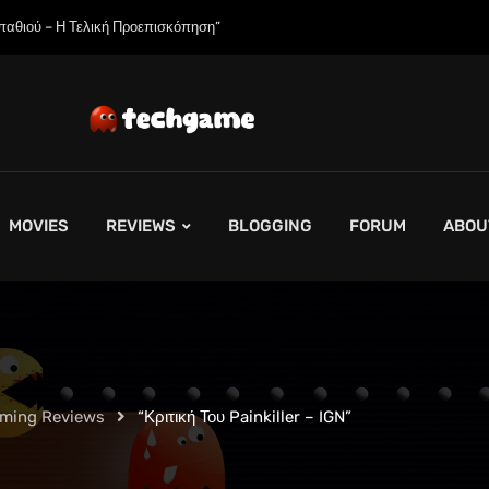
η Εξαντλήσει τη Συνολική Παραγωγική Ικανότητα τους για το 2027”
MOVIES
REVIEWS
BLOGGING
FORUM
ABOU
aming Reviews
“Κριτική Του Painkiller – IGN”