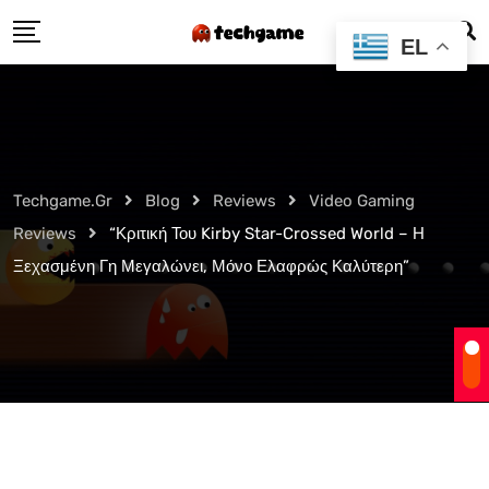
Skip
EL
to
content
Techgame.gr
Blog
Reviews
Video Gaming
Reviews
“Κριτική Του Kirby Star-Crossed World – Η
Ξεχασμένη Γη Μεγαλώνει, Μόνο Ελαφρώς Καλύτερη”