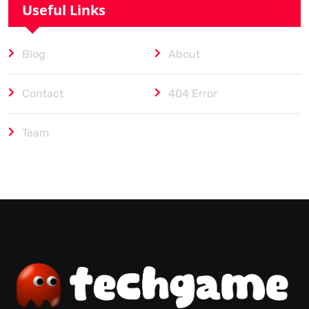
Useful Links
Blog
About
Contact
404 Error
Team