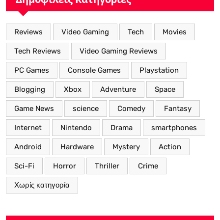
Reviews
Video Gaming
Tech
Movies
Tech Reviews
Video Gaming Reviews
PC Games
Console Games
Playstation
Blogging
Xbox
Adventure
Space
Game News
science
Comedy
Fantasy
Internet
Nintendo
Drama
smartphones
Android
Hardware
Mystery
Action
Sci-Fi
Horror
Thriller
Crime
Χωρίς κατηγορία