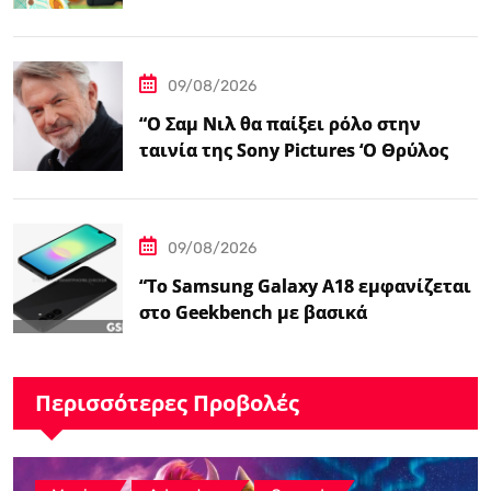
στο Walmart”
09/08/2026
“Ο Σαμ Νιλ θα παίξει ρόλο στην
ταινία της Sony Pictures ‘Ο Θρύλος
της Ζέλντα'”
09/08/2026
“Το Samsung Galaxy A18 εμφανίζεται
στο Geekbench με βασικά
χαρακτηριστικά – Ειδήσεις
GSMArena.com”
Περισσότερες Προβολές