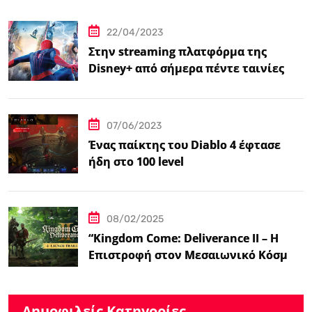
βιντεοπαιχνιδιού στον κινηματογράφο
22/04/2023
Στην streaming πλατφόρμα της
Disney+ από σήμερα πέντε ταινίες
Spider-Man
07/06/2023
Ένας παίκτης του Diablo 4 έφτασε
ήδη στο 100 level
08/02/2025
“Kingdom Come: Deliverance II – Η
Επιστροφή στον Μεσαιωνικό Κόσμο
με Νέα Βελτιωμένα Χαρακτηριστικά”
Δημοφιλείς Κατηγορίες