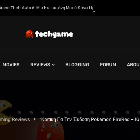
κτεταμένη Ματιά Κάνει Πρεμιέρα στο Netflix Αυτόν τον Μήνα
MOVIES
REVIEWS
BLOGGING
FORUM
ABOU
aming Reviews
“Κριτική Για Την Έκδοση Pokemon FireRed – IG