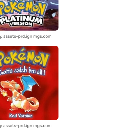
: assets-prd.ignimgs.com
: assets-prd.ignimgs.com