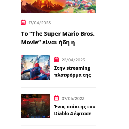
17/04/2023
Το “The Super Mario Bros.
Movie” είναι ήδη η
δημοφιλέστερη
μεταφορά
22/04/2023
βιντεοπαιχνιδιού στον
Στην streaming
πλατφόρμα της
κινηματογράφο
Disney+ από
σήμερα πέντε
ταινίες Spider-
07/06/2023
Man
Ένας παίκτης του
Diablo 4 έφτασε
ήδη στο 100 level