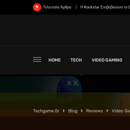
Skip
Η Rockstar Επιβεβαιώνει το Grand Theft Auto 6: Μια Ε
Τελευταία Άρθρα
to
content
HOME
TECH
VIDEO GAMING
Techgame.gr
Blog
Reviews
Video G