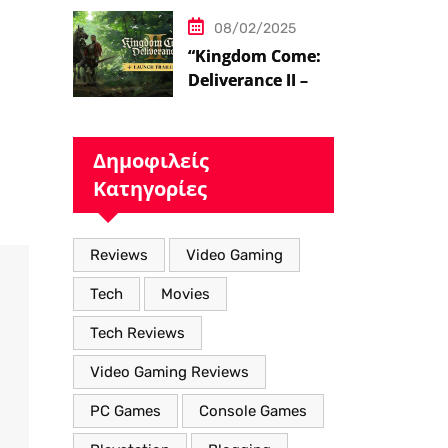
08/02/2025
“Kingdom Come:
Deliverance II – Η
Επιστροφή στον
Μεσαιωνικό
Κόσμο με Νέα
Δημοφιλείς
Βελτιωμένα
Κατηγορίες
Χαρακτηριστικά”
Reviews
Video Gaming
Tech
Movies
Tech Reviews
Video Gaming Reviews
PC Games
Console Games