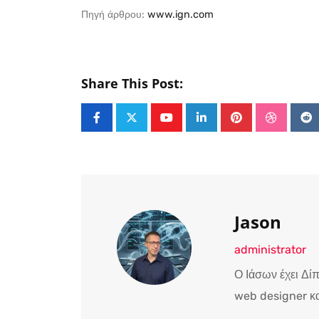
Πηγή άρθρου:
www.ign.com
Share This Post:
Youtube
LinkedIn
Pinterest
Stumble
Re
Jason
administrator
Ο Ιάσων έχει Δί
web designer κα