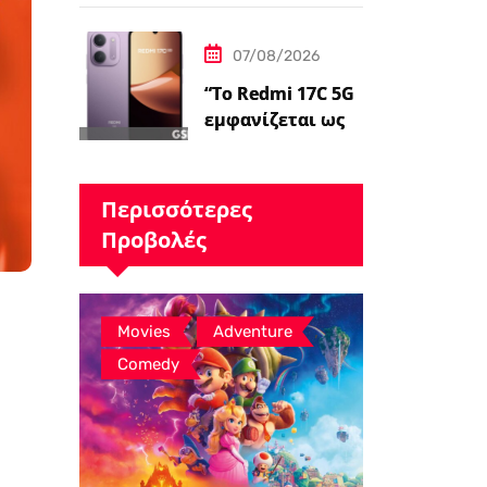
Gunn είναι
«επικεντρωμένο
07/08/2026
ς»…
“Το Redmi 17C 5G
εμφανίζεται ως
επανέκδοση
άλλης συσκευής –
ειδήσεις
Περισσότερες
GSMArena.com”
Προβολές
,
,
Movies
Adventure
Comedy