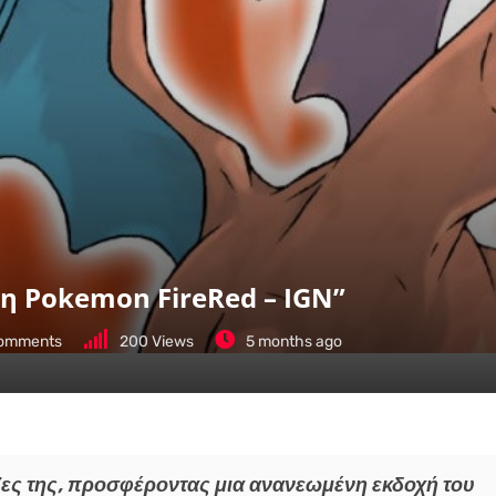
ση Pokemon FireRed – IGN”
omments
200
Views
5 months ago
ίζες της, προσφέροντας μια ανανεωμένη εκδοχή του