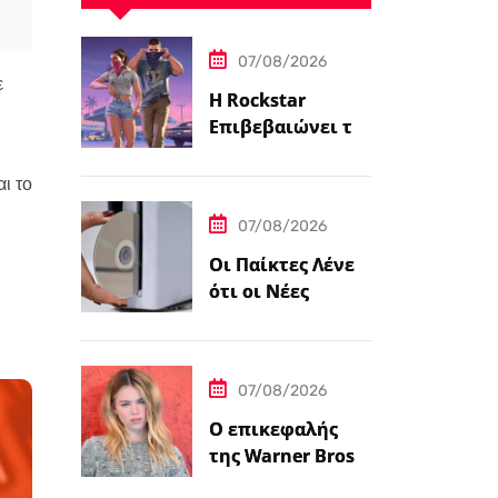
07/08/2026
ε
Η Rockstar
Επιβεβαιώνει το
Grand Theft Auto
6: Μια
ι το
Εκτεταμένη
07/08/2026
Ματιά Κάνει
Πρεμιέρα στο
Οι Παίκτες Λένε
Netflix Αυτόν τον
ότι οι Νέες
Μήνα
Κονσόλες
PlayStation 5
Έρχονται με
07/08/2026
Αυτοκόλλητο…
Ο επικεφαλής
της Warner Bros.
λέει ότι ο James