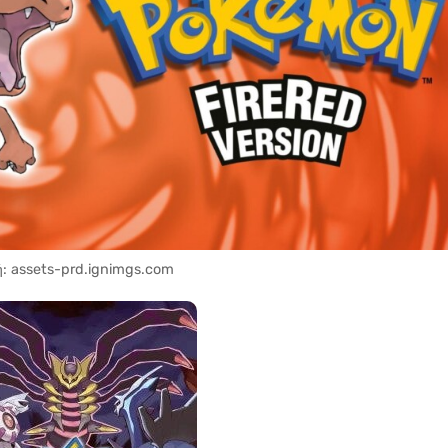
: assets-prd.ignimgs.com