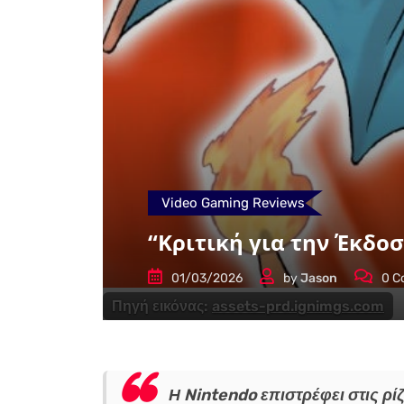
Video Gaming Reviews
“Κριτική για την Έκδο
01/03/2026
by
Jason
0
C
Πηγή εικόνας:
assets-prd.ignimgs.com
Η Nintendo επιστρέφει στις ρ