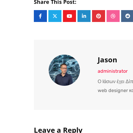
Share This Post:
Youtube
LinkedIn
Pinterest
Stumble
Re
Jason
administrator
Ο Ιάσων έχει Δί
web designer κα
Leave a Reply