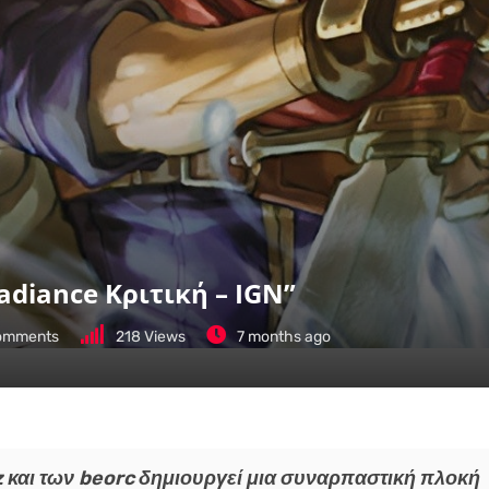
adiance Κριτική – IGN”
mments
218
Views
7 months ago
 και των beorc δημιουργεί μια συναρπαστική πλοκή