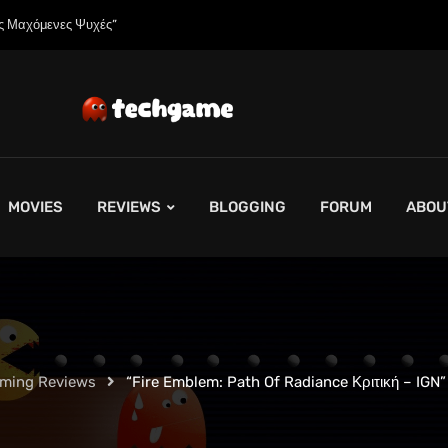
γείλετε το Spider-Man: Brand New Day σε 4K και Blu-Ray”
MOVIES
REVIEWS
BLOGGING
FORUM
ABOU
aming Reviews
“Fire Emblem: Path Of Radiance Κριτική – IGN”