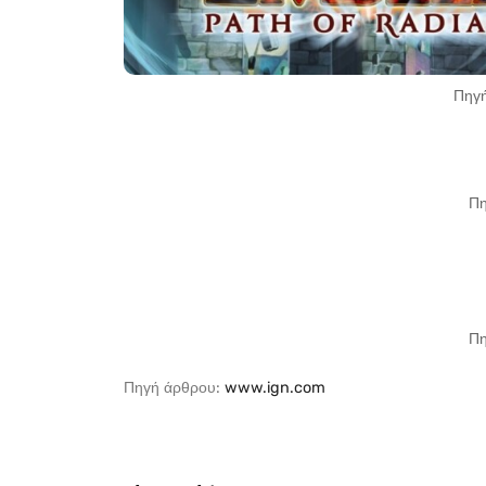
Πηγή
Πη
Πη
Πηγή άρθρου:
www.ign.com