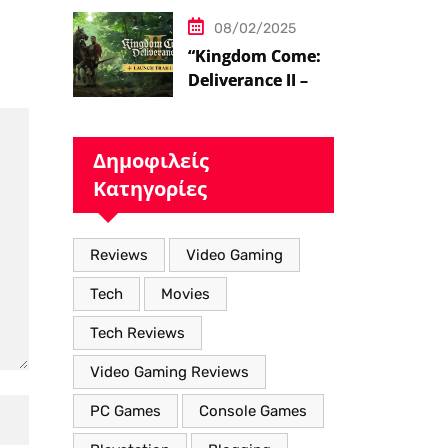
08/02/2025
“Kingdom Come:
Deliverance II – Η
Επιστροφή στον
Μεσαιωνικό
Κόσμο με Νέα
Δημοφιλείς
Βελτιωμένα
Κατηγορίες
Χαρακτηριστικά”
Reviews
Video Gaming
Tech
Movies
Tech Reviews
Video Gaming Reviews
PC Games
Console Games