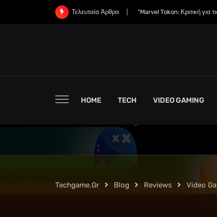
Skip
“Εδώ Μπορείτε να Προπαραγ
Τελευταία Άρθρα
to
content
HOME
TECH
VIDEO GAMING
Techgame.gr
Blog
Reviews
Video G