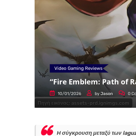
Video Gaming Reviews
“Fire Emblem: Path of R
10/01/2026
by
Jason
0
Co
Πηγή εικόνας:
assets-prd.ignimgs.com
Η σύγκρουση μεταξύ των laguz