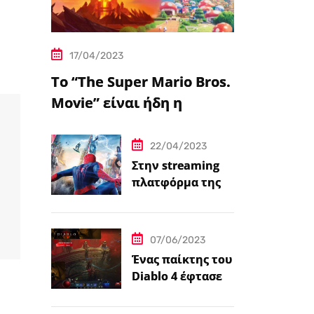
17/04/2023
Το “The Super Mario Bros.
Movie” είναι ήδη η
δημοφιλέστερη
μεταφορά
22/04/2023
βιντεοπαιχνιδιού στον
Στην streaming
πλατφόρμα της
κινηματογράφο
Disney+ από
σήμερα πέντε
ταινίες Spider-
07/06/2023
Man
Ένας παίκτης του
Diablo 4 έφτασε
ήδη στο 100 level