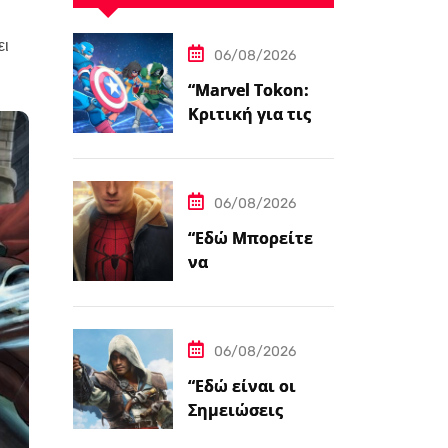
ει
06/08/2026
“Marvel Tokon:
Κριτική για τις
Μαχόμενες
Ψυχές”
06/08/2026
“Εδώ Μπορείτε
να
Προπαραγγείλετε
το Spider-Man:
Brand New Day
06/08/2026
σε 4K και Blu-
Ray”
“Εδώ είναι οι
Σημειώσεις
Ενημέρωσης για