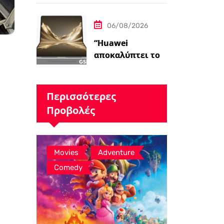
το Assassin’s
Creed Black Flag
06/08/2026
Resynced…
“Huawei
αποκαλύπτει το
MateBook Fold
2026 με Kirin X90
Plus SoC –
Περισσότερες
Ειδήσεις
Προβολές
GSMArena.com”
,
,
Movies
Adventure
Comedy